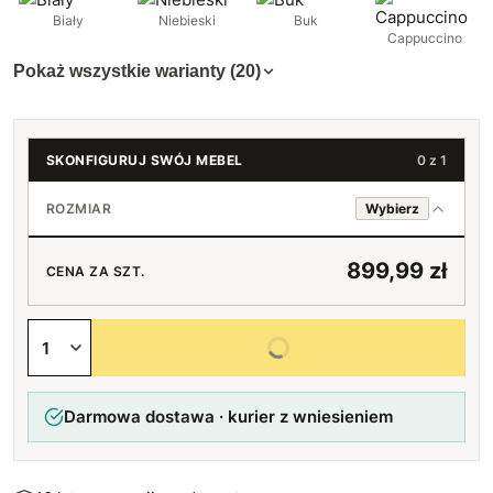
Biały
Niebieski
Buk
Cappuccino
Pokaż wszystkie warianty (20)
SKONFIGURUJ SWÓJ MEBEL
0 z 1
ROZMIAR
Wybierz
120 cm
899,99 zł
CENA ZA SZT.
140 cm
+100 zł
Wybierz wszystkie opcje
160 cm
+200 zł
Darmowa dostawa · kurier z wniesieniem
180 cm
+300 zł