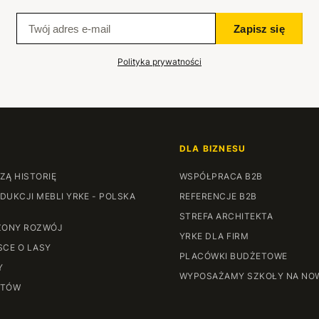
Zapisz się
Polityka prywatności
DLA BIZNESU
ZĄ HISTORIĘ
WSPÓŁPRACA B2B
DUKCJI MEBLI YRKE - POLSKA
REFERENCJE B2B
STREFA ARCHITEKTA
ONY ROZWÓJ
YRKE DLA FIRM
SCE O LASY
PLACÓWKI BUDŻETOWE
Y
WYPOSAŻAMY SZKOŁY NA NO
NTÓW