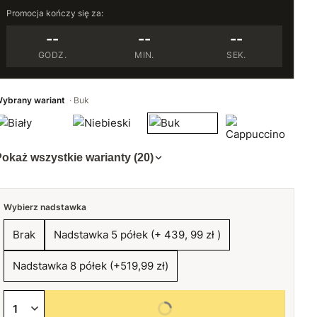
Promocja kończy się za:
--
--
--
GODZ.
MIN.
SEK.
ybrany wariant
Buk
okaż wszystkie warianty (20)
Wybierz nadstawka
Brak
Nadstawka 5 półek (+ 439, 99 zł )
Nadstawka 8 półek (+519,99 zł)
Wybierz wszystkie opcje