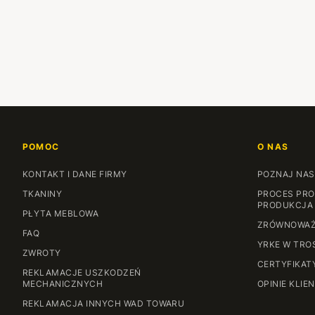
POMOC
O NAS
KONTAKT I DANE FIRMY
POZNAJ NAS
TKANINY
PROCES PRO
PRODUKCJA
PŁYTA MEBLOWA
ZRÓWNOWAŻ
FAQ
YRKE W TRO
ZWROTY
CERTYFIKAT
REKLAMACJE USZKODZEŃ
MECHANICZNYCH
OPINIE KLIE
REKLAMACJA INNYCH WAD TOWARU