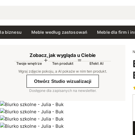
la biznesu
Meble według zastosowań
Meble dla firm i in
N
Zobacz, jak wygląda u Ciebie
Twoje wnętrze
Ten produkt
Efekt AI
AI
Wgraj zdjęcie pokoju, a AI pokaże w nim ten produkt
.
Otwórz Studio wizualizacji
Dostępne dla zapisanych na newsletter.