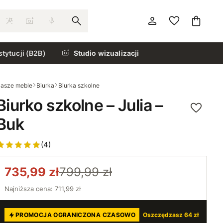
stytucji (B2B)
Studio wizualizacji
asze meble
Biurka
Biurka szkolne
Biurko szkolne – Julia –
Buk
(4)
735,99 zł
799,99 zł
Najniższa cena: 711,99 zł
PROMOCJA OGRANICZONA CZASOWO
Oszczędzasz 64 zł