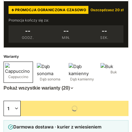
PROMOCJA OGRANICZONA CZASOWO
Oszczędzasz 20 zł
Promocja kończy się za:
--
--
--
GODZ.
MIN.
SEK.
Warianty
Buk
Cappuccino
Dąb sonoma
Dąb kamienny
Pokaż wszystkie warianty (20)
Niedostępny
Darmowa dostawa · kurier z wniesieniem