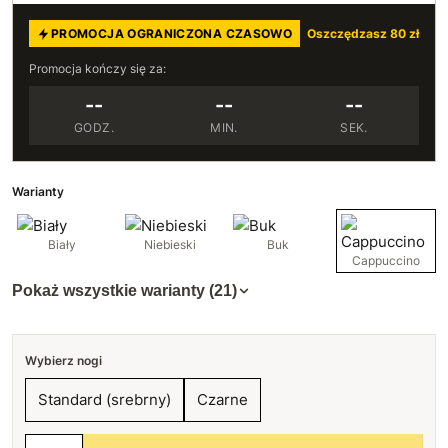
PROMOCJA OGRANICZONA CZASOWO
Oszczędzasz 80 zł
Promocja kończy się za:
--
--
--
GODZ.
MIN.
SEK.
Warianty
Biały
Niebieski
Buk
Cappuccino
Pokaż wszystkie warianty (21)
Wybierz nogi
Standard (srebrny)
Czarne