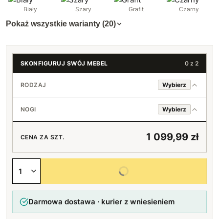
Biały
Szary
Grafit
Czarny
Pokaż wszystkie warianty (20)
SKONFIGURUJ SWÓJ MEBEL
0 z 2
RODZAJ
Wybierz
Basic 180 cm
NOGI
Wybierz
Basic 200 cm
Standard (srebrny)
+100 zł
1 099,99 zł
CENA ZA SZT.
Czarne
Wybierz wszystkie opcje
Darmowa dostawa · kurier z wniesieniem