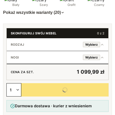
Biały
Szary
Grafit
Czarny
Pokaż wszystkie warianty (20)
SKONFIGURUJ SWÓJ MEBEL
0 z 2
RODZAJ
Wybierz
Basic 180 cm
NOGI
Wybierz
Basic 200 cm
Standard (srebrny)
+100 zł
1 099,99 zł
CENA ZA SZT.
Czarne
Wybierz wszystkie opcje
Darmowa dostawa · kurier z wniesieniem