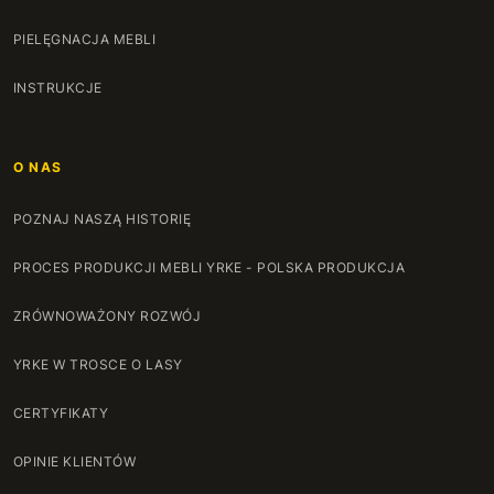
120 cm
+80 zł
PIELĘGNACJA MEBLI
121 cm
+82 zł
INSTRUKCJE
122 cm
+84 zł
O NAS
123 cm
+86 zł
POZNAJ NASZĄ HISTORIĘ
124 cm
+88 zł
PROCES PRODUKCJI MEBLI YRKE - POLSKA PRODUKCJA
125 cm
+90 zł
ZRÓWNOWAŻONY ROZWÓJ
126 cm
+92 zł
YRKE W TROSCE O LASY
127 cm
+94 zł
CERTYFIKATY
128 cm
+96 zł
OPINIE KLIENTÓW