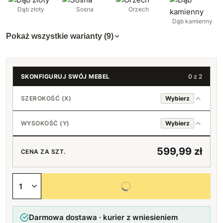
Dąb złoty
Sosna
Orzech
Dąb kamienny
Pokaż wszystkie warianty (9)
SKONFIGURUJ SWÓJ MEBEL
0 z 2
SZEROKOŚĆ (X)
Wybierz
WYSOKOŚĆ (Y)
Wybierz
60 cm
599,99 zł
CENA ZA SZT.
61 cm
80 cm
+3 zł
Wybierz wszystkie opcje
62 cm
81 cm
+6 zł
+2 zł
Darmowa dostawa · kurier z wniesieniem
63 cm
82 cm
+9 zł
+4 zł