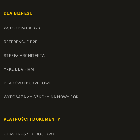
129 cm
+98 zł
DLA BIZNESU
130 cm
+100 zł
WSPÓŁPRACA B2B
131 cm
+102 zł
REFERENCJE B2B
160 cm
+180 zł
STREFA ARCHITEKTA
161 cm
+190 zł
YRKE DLA FIRM
162 cm
+200 zł
PLACÓWKI BUDŻETOWE
163 cm
+210 zł
WYPOSAŻAMY SZKOŁY NA NOWY ROK
164 cm
+220 zł
PŁATNOŚCI I DOKUMENTY
165 cm
+230 zł
CZAS I KOSZTY DOSTAWY
166 cm
+240 zł