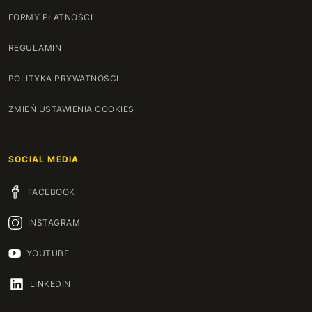
FORMY PŁATNOŚCI
167 cm
+250 zł
REGULAMIN
168 cm
+260 zł
POLITYKA PRYWATNOŚCI
169 cm
+270 zł
ZMIEŃ USTAWIENIA COOKIES
170 cm
+280 zł
SOCIAL MEDIA
171 cm
+290 zł
FACEBOOK
172 cm
+300 zł
INSTAGRAM
173 cm
+310 zł
YOUTUBE
174 cm
+320 zł
LINKEDIN
175 cm
+330 zł