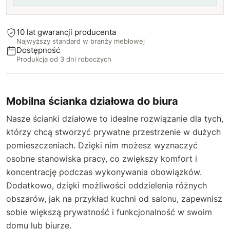
64 cm
83 cm
+12 zł
+6 zł
10 lat gwarancji producenta
Najwyższy standard w branży meblowej
65 cm
84 cm
+15 zł
+8 zł
Dostępność
Produkcja od 3 dni roboczych
66 cm
85 cm
+18 zł
+10 zł
67 cm
86 cm
+21 zł
+12 zł
Mobilna ścianka działowa do biura
Nasze ścianki działowe to idealne rozwiązanie dla tych,
68 cm
87 cm
+24 zł
+14 zł
którzy chcą stworzyć prywatne przestrzenie w dużych
pomieszczeniach. Dzięki nim możesz wyznaczyć
69 cm
88 cm
+27 zł
+16 zł
osobne stanowiska pracy, co zwiększy komfort i
70 cm
89 cm
+30 zł
koncentrację podczas wykonywania obowiązków.
+18 zł
Dodatkowo, dzięki możliwości oddzielenia różnych
71 cm
90 cm
+33 zł
+20 zł
obszarów, jak na przykład kuchni od salonu, zapewnisz
sobie większą prywatność i funkcjonalność w swoim
72 cm
91 cm
+36 zł
+22 zł
domu lub biurze.