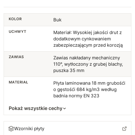
KOLOR
Buk
UCHWYT
Materiał: Wysokiej jakości drut z
dodatkowym cynkowaniem
zabezpieczającym przed korozją
ZAWIAS
Zawias nakładany mechaniczny
110°, wytłoczony z grubej blachy,
puszka 35 mm
MATERIAŁ
Płyta laminowana 18 mm grubośći
o gęstośći 684 kg/m3 według
badnia normy EN 323
Pokaż wszystkie cechy
Wzorniki płyty