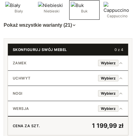
Biały
Niebieski
Buk
Cappuccino
Pokaż wszystkie warianty (21)
SKONFIGURUJ SWÓJ MEBEL
0 z 4
ZAMEK
Wybierz
Nie
UCHWYT
Wybierz
Tak
Standard (srebrny)
+150 zł
NOGI
Wybierz
Loft (czarny)
Standard (srebrne)
WERSJA
Wybierz
Bez uchwytu
Czarne
Prawa
1 199,99 zł
CENA ZA SZT.