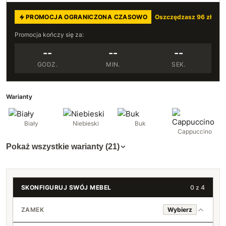
PROMOCJA OGRANICZONA CZASOWO
Oszczędzasz 96 zł
Promocja kończy się za:
--
--
--
GODZ.
MIN.
SEK.
Warianty
Biały
Niebieski
Buk
Cappuccino
Pokaż wszystkie warianty (21)
SKONFIGURUJ SWÓJ MEBEL
0 z 4
ZAMEK
Wybierz