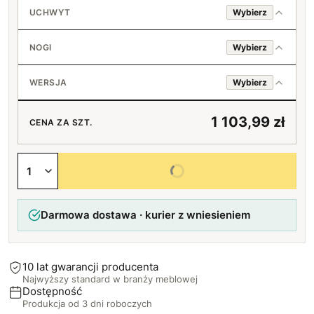
Nie
UCHWYT
Wybierz
Tak
Standard (srebrny)
+150 zł
NOGI
Wybierz
Loft (czarny)
Standard (srebrne)
WERSJA
Wybierz
Bez uchwytu
Czarne
Prawa
1 103,99 zł
CENA ZA SZT.
Lewa
Wybierz wszystkie opcje
Darmowa dostawa · kurier z wniesieniem
10 lat gwarancji producenta
Najwyższy standard w branży meblowej
Dostępność
Produkcja od 3 dni roboczych