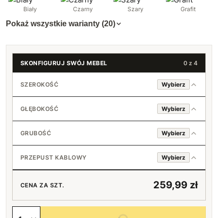
Biały
Czarny
Szary
Grafit
Pokaż wszystkie warianty (20)
SKONFIGURUJ SWÓJ MEBEL
0 z 4
SZEROKOŚĆ
Wybierz
GŁĘBOKOŚĆ
Wybierz
20 cm
GRUBOŚĆ
Wybierz
18 mm
21 cm
20 cm
PRZEPUST KABLOWY
Wybierz
+1,49 zł
36 mm
22 cm
Brak
+120 zł
21 cm
+3,01 zł
+3,38 zł
259,99 zł
CENA ZA SZT.
23 cm
okrągły (środek górnej krawędzi)
22 cm
+4,50 zł
+20 zł
+6,75 zł