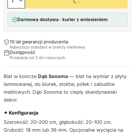
Wybierz wszystkie opcje
24 cm
prostokątny (środek górnej krawędzi)
23 cm
+5,99 zł
+60 zł
+10,13 zł
Darmowa dostawa · kurier z wniesieniem
25 cm
okrągły (bliżej lewej strony górnej krawędzi)
24 cm
+7,51 zł
+20 zł
+13,50 zł
prostokątny (bliżej lewej strony górnej
26 cm
25 cm
+60 zł
+9 zł
+16,88 zł
krawędzi)
10 lat gwarancji producenta
Najwyższy standard w branży meblowej
27 cm
okrągły (bliżej prawej strony górnej krawędzi)
26 cm
+10,49 zł
+20 zł
+20,25 zł
Dostępność
Produkcja od 3 dni roboczych
prostokątny (bliżej prawej strony górnej
28 cm
27 cm
+12,01 zł
+60 zł
+23,63 zł
krawędzi)
Blat w kolorze
Dąb Sonoma
— blat na wymiar z płyty
29 cm
28 cm
+13,50 zł
+27 zł
laminowanej, do biurek, stołów, półek i zabudów
meblowych. Dąb Sonoma to ciepły skandynawski
30 cm
29 cm
+14,99 zł
+30,38 zł
dekor.
31 cm
30 cm
+16,51 zł
+33,75 zł
✦ Konfiguracja
32 cm
Szerokość: 20–200 cm, głębokość: 20–100 cm.
31 cm
+18 zł
+37,13 zł
Grubość: 18 mm lub 36 mm. Opcjonalne wycięcie na