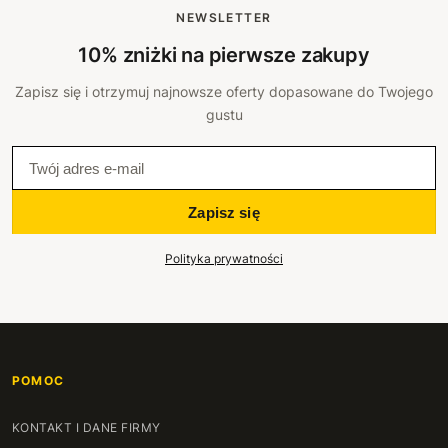
NEWSLETTER
43 cm
42 cm
+34,51 zł
+74,25 zł
10% zniżki na pierwsze zakupy
44 cm
43 cm
+36 zł
+77,63 zł
Zapisz się i otrzymuj najnowsze oferty dopasowane do Twojego
gustu
45 cm
44 cm
+37,49 zł
+81 zł
46 cm
45 cm
+39,01 zł
+84,38 zł
Zapisz się
47 cm
46 cm
+40,50 zł
+87,75 zł
Polityka prywatności
48 cm
47 cm
+41,99 zł
+91,13 zł
49 cm
48 cm
+43,51 zł
+94,50 zł
50 cm
49 cm
+45 zł
+97,88 zł
POMOC
51 cm
50 cm
+46,49 zł
+101,25 zł
KONTAKT I DANE FIRMY