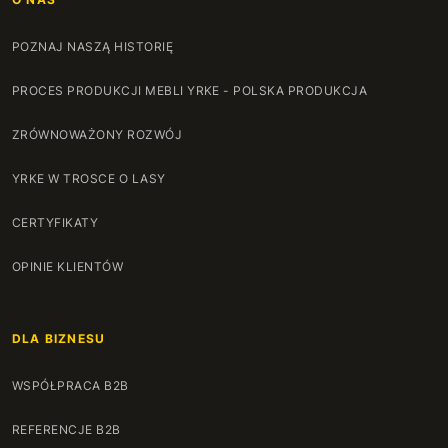
61 cm
60 cm
+61,51 zł
+135 zł
POZNAJ NASZĄ HISTORIĘ
62 cm
61 cm
+63 zł
+138,38 zł
PROCES PRODUKCJI MEBLI YRKE - POLSKA PRODUKCJA
63 cm
62 cm
+64,49 zł
+141,75 zł
ZRÓWNOWAŻONY ROZWÓJ
64 cm
63 cm
+66,01 zł
+145,13 zł
YRKE W TROSCE O LASY
65 cm
64 cm
+67,50 zł
+148,50 zł
CERTYFIKATY
66 cm
65 cm
+68,99 zł
+151,88 zł
OPINIE KLIENTÓW
67 cm
66 cm
+70,51 zł
+155,25 zł
68 cm
DLA BIZNESU
67 cm
+72 zł
+158,63 zł
WSPÓŁPRACA B2B
69 cm
68 cm
+73,49 zł
+162 zł
REFERENCJE B2B
70 cm
69 cm
+75,01 zł
+165,38 zł