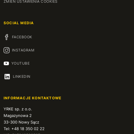
ZMIEŃ USTAWIENIA COOKIES
80 cm
79 cm
+90 zł
+199,13 zł
81 cm
80 cm
+91,49 zł
+202,50 zł
SOCIAL MEDIA
82 cm
81 cm
+93,01 zł
+205,88 zł
FACEBOOK
83 cm
82 cm
+94,50 zł
+209,25 zł
INSTAGRAM
84 cm
YOUTUBE
83 cm
+95,99 zł
+212,63 zł
LINKEDIN
85 cm
84 cm
+97,51 zł
+216 zł
86 cm
85 cm
+99 zł
+219,38 zł
INFORMACJE KONTAKTOWE
87 cm
86 cm
+100,49 zł
+222,75 zł
YRKE sp. z o.o.
Magazynowa 2
88 cm
87 cm
+102,01 zł
+226,13 zł
33-300 Nowy Sącz
Tel: +48 18 350 02 22