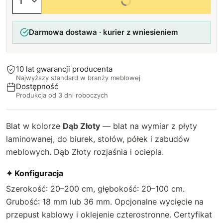
Wybierz wszystkie opcje
24 cm
prostokątny (środek górnej krawędzi)
23 cm
+5,99 zł
+60 zł
+10,13 zł
Darmowa dostawa · kurier z wniesieniem
25 cm
okrągły (bliżej lewej strony górnej krawędzi)
24 cm
+7,51 zł
+20 zł
+13,50 zł
prostokątny (bliżej lewej strony górnej
26 cm
25 cm
+60 zł
+9 zł
+16,88 zł
krawędzi)
10 lat gwarancji producenta
Najwyższy standard w branży meblowej
27 cm
okrągły (bliżej prawej strony górnej krawędzi)
26 cm
+10,49 zł
+20 zł
+20,25 zł
Dostępność
Produkcja od 3 dni roboczych
prostokątny (bliżej prawej strony górnej
28 cm
27 cm
+12,01 zł
+60 zł
+23,63 zł
krawędzi)
Blat w kolorze
Dąb Złoty
— blat na wymiar z płyty
29 cm
28 cm
+13,50 zł
+27 zł
laminowanej, do biurek, stołów, półek i zabudów
meblowych. Dąb Złoty rozjaśnia i ociepla.
30 cm
29 cm
+14,99 zł
+30,38 zł
✦ Konfiguracja
31 cm
30 cm
+16,51 zł
+33,75 zł
Szerokość: 20–200 cm, głębokość: 20–100 cm.
32 cm
Grubość: 18 mm lub 36 mm. Opcjonalne wycięcie na
31 cm
+18 zł
+37,13 zł
przepust kablowy i oklejenie czterostronne. Certyfikat