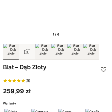
1 / 6
Blat – Dąb Złoty
(9)
259,99 zł
Warianty