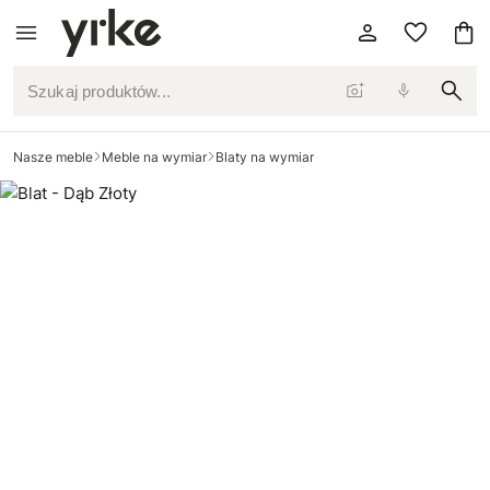
Szukaj produktów...
Nasze meble
Meble na wymiar
Blaty na wymiar