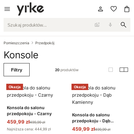
Szukaj produktów...
Pomieszczenia
Przedpokój
Konsole
Filtry
20
produktów
Okazja
Okazja
Konsola do salonu
przedpokoju - Czarny
Konsola do salonu
przedpokoju - Dąb
459,99 zł
499,99 zł
Kamienny
459,99 zł
Najniższa cena: 444,99 zł
499,99 zł