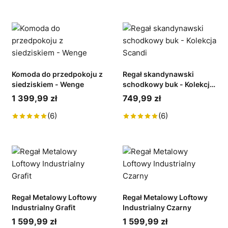
Komoda do przedpokoju z
Regał skandynawski
siedziskiem - Wenge
schodkowy buk - Kolekcja
Scandi
1 399,99 zł
749,99 zł
(6)
(6)
Regał Metalowy Loftowy
Regał Metalowy Loftowy
Industrialny Grafit
Industrialny Czarny
1 599,99 zł
1 599,99 zł