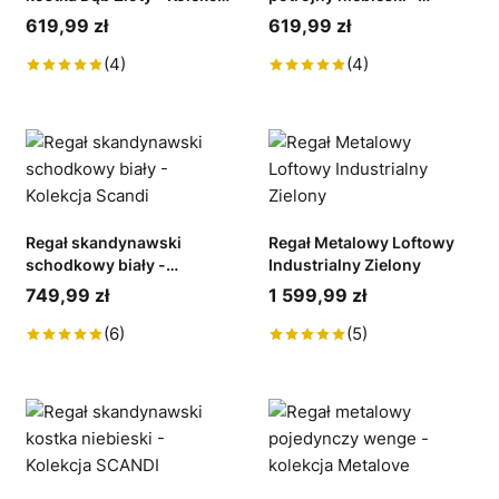
SCANDI
Kolekcja Scandi
619,99 zł
619,99 zł
(4)
(4)
Regał skandynawski
Regał Metalowy Loftowy
schodkowy biały -
Industrialny Zielony
Kolekcja Scandi
749,99 zł
1 599,99 zł
(6)
(5)