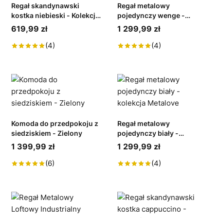
Regał skandynawski
Regał metalowy
kostka niebieski - Kolekcja
pojedynczy wenge -
SCANDI
kolekcja Metalove
619,99 zł
1 299,99 zł
(4)
(4)
Komoda do przedpokoju z
Regał metalowy
siedziskiem - Zielony
pojedynczy biały -
kolekcja Metalove
1 399,99 zł
1 299,99 zł
(6)
(4)