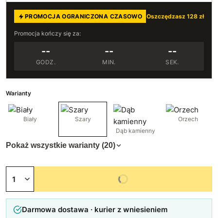
PROMOCJA OGRANICZONA CZASOWO
Oszczędzasz 128 zł
Promocja kończy się za:
--
--
--
GODZ.
MIN.
SEK.
Warianty
Biały
Szary
Orzech
Dąb kamienny
Pokaż wszystkie warianty (20)
Niedostępny
Darmowa dostawa · kurier z wniesieniem