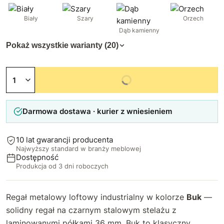
Biały
Szary
Orzech
Dąb kamienny
Pokaż wszystkie warianty (20)
Niedostępny
Darmowa dostawa · kurier z wniesieniem
10 lat gwarancji producenta
Najwyższy standard w branży meblowej
Dostępność
Produkcja od 3 dni roboczych
Regał metalowy loftowy industrialny w kolorze
Buk
—
solidny regał na czarnym stalowym stelażu z
laminowanymi półkami 36 mm. Buk to klasyczny