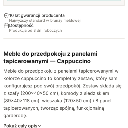
2226 Niebieski
10 lat gwarancji producenta
Najwyższy standard w branży meblowej
2216 Granatowy
Dostępność
Produkcja od 3 dni roboczych
2253 Pastelowy różowy
2257 Różowy
Meble do przedpokoju z panelami
tapicerowanymi — Cappuccino
2267 Czerwony
Meble do przedpokoju z panelami tapicerowanymi w
2279 Biszkoptowy beżowy
kolorze cappuccino to kompletny zestaw, który sam
konfigurujesz pod swój przedpokój. Zestaw składa się
2281 Karmelowy beżowy
z szafy (200×40×50 cm), komody z siedziskiem
(89×40×118 cm), wieszaka (120×50 cm) i 8 paneli
2299 Brązowy
tapicerowanych, tworząc spójną, funkcjonalną
garderobę.
2290 Musztardowy żółty
Pokaż cały opis