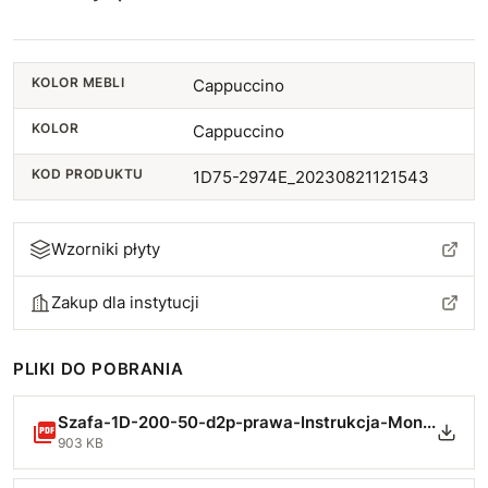
2225 Butelkowy zielony
2219 Czarny
KOLOR MEBLI
Cappuccino
KOLOR
Cappuccino
KOD PRODUKTU
1D75-2974E_20230821121543
Wzorniki płyty
Zakup dla instytucji
PLIKI DO POBRANIA
Szafa-1D-200-50-d2p-prawa-Instrukcja-Montazu-min.pdf
903 KB