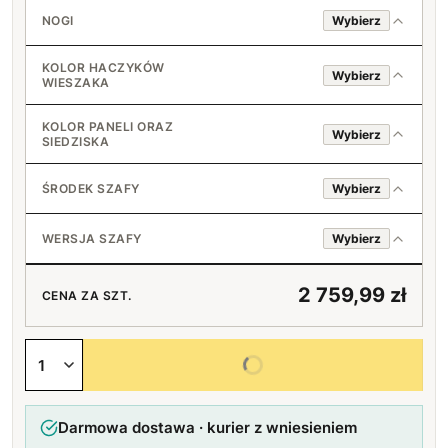
Srebrny standard
NOGI
Wybierz
Czarny loft
Bukowe
KOLOR HACZYKÓW
Wybierz
WIESZAKA
Srebrne standard
Chromowany
KOLOR PANELI ORAZ
Wybierz
SIEDZISKA
Czarne loft
Czarny
ŚRODEK SZAFY
Wybierz
Złoty
Drążek + 1 półka
2200 Biały
WERSJA SZAFY
Wybierz
Drążek + 2 półki
Drzwi otwierane na prawo
+40 zł
2239 Jasny szary
2 759,99 zł
CENA ZA SZT.
5 półek
Drzwi otwierane na lewo
+130 zł
2242 Ciemny szary
Wybierz wszystkie opcje
2271 Grafitowy
Darmowa dostawa · kurier z wniesieniem
2260 Błękitny