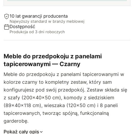
2226 Niebieski
10 lat gwarancji producenta
Najwyższy standard w branży meblowej
2216 Granatowy
Dostępność
Produkcja od 3 dni roboczych
2253 Pastelowy różowy
2257 Różowy
Meble do przedpokoju z panelami
tapicerowanymi — Czarny
2267 Czerwony
Meble do przedpokoju z panelami tapicerowanymi w
2279 Biszkoptowy beżowy
kolorze czarny to kompletny zestaw, który sam
konfigurujesz pod swój przedpokój. Zestaw składa się
2281 Karmelowy beżowy
z szafy (200×40×50 cm), komody z siedziskiem
(89×40×118 cm), wieszaka (120×50 cm) i 8 paneli
2299 Brązowy
tapicerowanych, tworząc spójną, funkcjonalną
garderobę.
2290 Musztardowy żółty
Pokaż cały opis