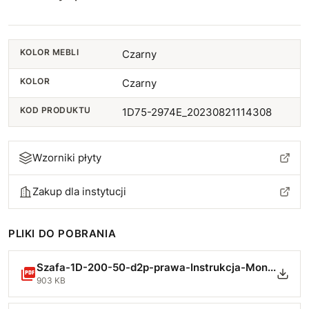
2225 Butelkowy zielony
2219 Czarny
KOLOR MEBLI
Czarny
KOLOR
Czarny
KOD PRODUKTU
1D75-2974E_20230821114308
Wzorniki płyty
Zakup dla instytucji
PLIKI DO POBRANIA
Szafa-1D-200-50-d2p-prawa-Instrukcja-Montazu-min.pdf
903 KB