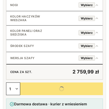
Srebrny standard
NOGI
Wybierz
Czarny loft
Bukowe
KOLOR HACZYKÓW
Wybierz
WIESZAKA
Srebrne standard
Chromowany
KOLOR PANELI ORAZ
Wybierz
SIEDZISKA
Czarne loft
Czarny
ŚRODEK SZAFY
Wybierz
Złoty
Drążek + 1 półka
2200 Biały
WERSJA SZAFY
Wybierz
Drążek + 2 półki
Drzwi otwierane na prawo
+40 zł
2239 Jasny szary
2 759,99 zł
CENA ZA SZT.
5 półek
Drzwi otwierane na lewo
+130 zł
2242 Ciemny szary
Wybierz wszystkie opcje
2271 Grafitowy
Darmowa dostawa · kurier z wniesieniem
2260 Błękitny