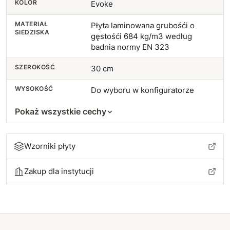
KOLOR
Evoke
MATERIAŁ
Płyta laminowana grubośći o
SIEDZISKA
gęstośći 684 kg/m3 według
badnia normy EN 323
SZEROKOŚĆ
30 cm
WYSOKOŚĆ
Do wyboru w konfiguratorze
Pokaż wszystkie cechy
Wzorniki płyty
Zakup dla instytucji