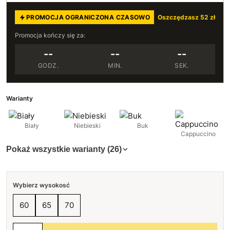
PROMOCJA OGRANICZONA CZASOWO
Oszczędzasz 52 zł
Promocja kończy się za:
--
--
--
GODZ.
MIN.
SEK.
Warianty
Biały
Niebieski
Buk
Cappuccino
Pokaż wszystkie warianty (26)
Wybierz wysokosć
60
65
70