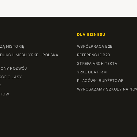
DLA BIZNESU
ZĄ HISTORIĘ
WSPÓŁPRACA B2B
DUKCJI MEBLI YRKE - POLSKA
REFERENCJE B2B
STREFA ARCHITEKTA
ONY ROZWÓJ
YRKE DLA FIRM
SCE O LASY
PLACÓWKI BUDŻETOWE
Y
WYPOSAŻAMY SZKOŁY NA NO
NTÓW