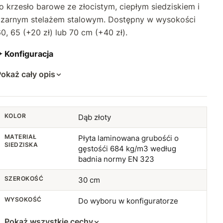
o krzesło barowe ze złocistym, ciepłym siedziskiem i
czarnym stelażem stalowym. Dostępny w wysokości
0, 65 (+20 zł) lub 70 cm (+40 zł).
✦ Konfiguracja
okaż cały opis
KOLOR
Dąb złoty
MATERIAŁ
Płyta laminowana grubośći o
SIEDZISKA
gęstośći 684 kg/m3 według
badnia normy EN 323
SZEROKOŚĆ
30 cm
WYSOKOŚĆ
Do wyboru w konfiguratorze
Pokaż wszystkie cechy