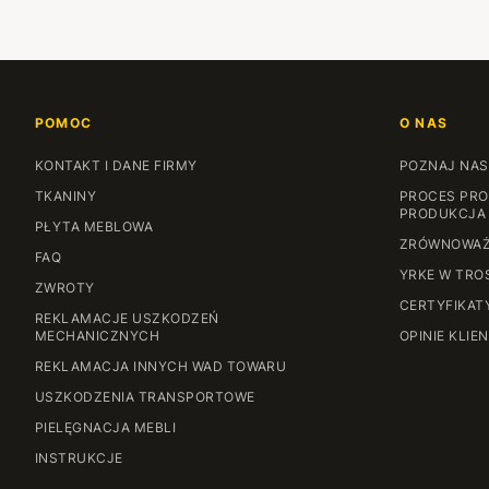
POMOC
O NAS
KONTAKT I DANE FIRMY
POZNAJ NAS
TKANINY
PROCES PRO
PRODUKCJA
PŁYTA MEBLOWA
ZRÓWNOWAŻ
FAQ
YRKE W TRO
ZWROTY
CERTYFIKAT
REKLAMACJE USZKODZEŃ
MECHANICZNYCH
OPINIE KLIE
REKLAMACJA INNYCH WAD TOWARU
USZKODZENIA TRANSPORTOWE
PIELĘGNACJA MEBLI
INSTRUKCJE