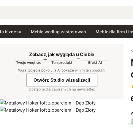
la biznesu
Meble według zastosowań
Meble dla firm i in
N
Zobacz, jak wygląda u Ciebie
Twoje wnętrze
Ten produkt
Efekt AI
AI
Wgraj zdjęcie pokoju, a AI pokaże w nim ten produkt
.
Otwórz Studio wizualizacji
Dostępne dla zapisanych na newsletter.
W