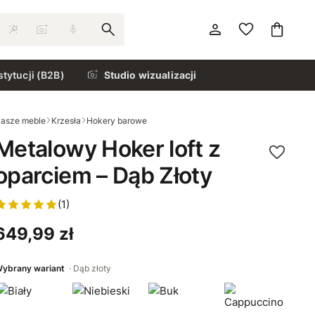
stytucji (B2B)
Studio wizualizacji
asze meble
Krzesła
Hokery barowe
Metalowy Hoker loft z
oparciem – Dąb Złoty
(1)
649,99 zł
ybrany wariant
Dąb złoty