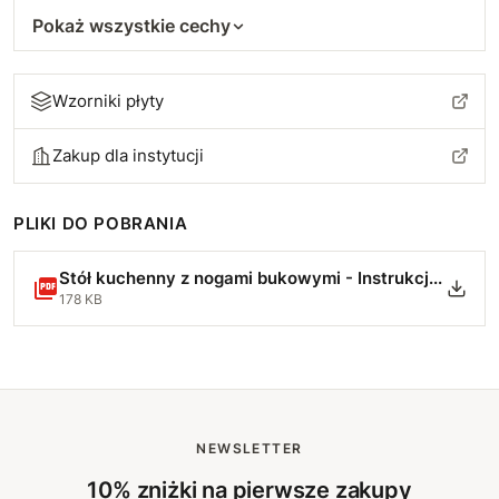
58 cm
Pokaż wszystkie cechy
57 cm
+50,62 zł
+95,62 zł
59 cm
58 cm
+53,44 zł
+101,25 zł
Wzorniki płyty
60 cm
59 cm
+56,25 zł
+106,88 zł
Zakup dla instytucji
61 cm
60 cm
+59,06 zł
+112,50 zł
PLIKI DO POBRANIA
62 cm
61 cm
+61,88 zł
+118,12 zł
Stół kuchenny z nogami bukowymi - Instrukcja Montażu.pdf
63 cm
62 cm
+64,69 zł
+123,75 zł
178 KB
64 cm
63 cm
+67,50 zł
+129,38 zł
65 cm
64 cm
+70,31 zł
+135 zł
NEWSLETTER
66 cm
65 cm
+73,12 zł
+140,62 zł
10% zniżki na pierwsze zakupy