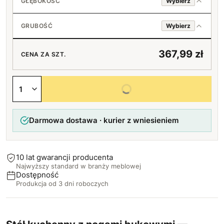
GŁĘBOKOŚĆ
Wybierz
40 cm
GRUBOŚĆ
Wybierz
18 mm
41 cm
40 cm
+2,81 zł
367,99 zł
CENA ZA SZT.
36 mm
42 cm
+150 zł
41 cm
+5,62 zł
+5,62 zł
Wybierz wszystkie opcje
43 cm
42 cm
+8,44 zł
+11,25 zł
Darmowa dostawa · kurier z wniesieniem
44 cm
43 cm
+11,25 zł
+16,88 zł
45 cm
44 cm
+14,06 zł
+22,50 zł
10 lat gwarancji producenta
Najwyższy standard w branży meblowej
46 cm
45 cm
+16,88 zł
+28,12 zł
Dostępność
Produkcja od 3 dni roboczych
47 cm
46 cm
+19,69 zł
+33,75 zł
48 cm
47 cm
+22,50 zł
+39,38 zł