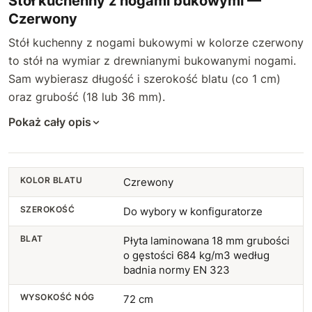
Stół kuchenny z nogami bukowymi —
Czerwony
49 cm
48 cm
+25,31 zł
+45 zł
Stół kuchenny z nogami bukowymi w kolorze czerwony
50 cm
to stół na wymiar z drewnianymi bukowanymi nogami.
49 cm
+28,12 zł
+50,62 zł
Sam wybierasz długość i szerokość blatu (co 1 cm)
51 cm
50 cm
+30,94 zł
+56,25 zł
oraz grubość (18 lub 36 mm).
Pokaż cały opis
52 cm
51 cm
+33,75 zł
+61,88 zł
53 cm
52 cm
+36,56 zł
+67,50 zł
KOLOR BLATU
Czrewony
54 cm
53 cm
+39,38 zł
+73,12 zł
SZEROKOŚĆ
Do wybory w konfiguratorze
55 cm
54 cm
+42,19 zł
+78,75 zł
BLAT
Płyta laminowana 18 mm grubości
o gęstości 684 kg/m3 według
56 cm
55 cm
+45 zł
+84,38 zł
badnia normy EN 323
57 cm
56 cm
+47,81 zł
+90 zł
WYSOKOŚĆ NÓG
72 cm