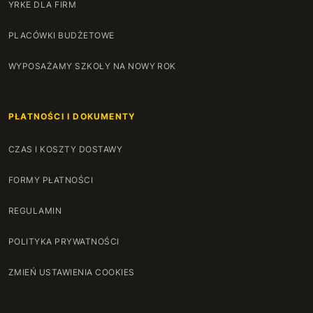
95 cm
94 cm
+154,69 zł
YRKE DLA FIRM
+303,75 zł
PLACÓWKI BUDŻETOWE
96 cm
95 cm
+157,50 zł
+309,38 zł
WYPOSAŻAMY SZKOŁY NA NOWY ROK
97 cm
96 cm
+160,31 zł
+315 zł
98 cm
97 cm
+163,12 zł
+320,62 zł
PŁATNOŚCI I DOKUMENTY
99 cm
98 cm
+165,94 zł
+326,25 zł
CZAS I KOSZTY DOSTAWY
100 cm
99 cm
+168,75 zł
+331,88 zł
FORMY PŁATNOŚCI
101 cm
+171,56 zł
100 cm
+337,50 zł
REGULAMIN
102 cm
+174,38 zł
POLITYKA PRYWATNOŚCI
103 cm
ZMIEŃ USTAWIENIA COOKIES
+177,19 zł
104 cm
+180 zł