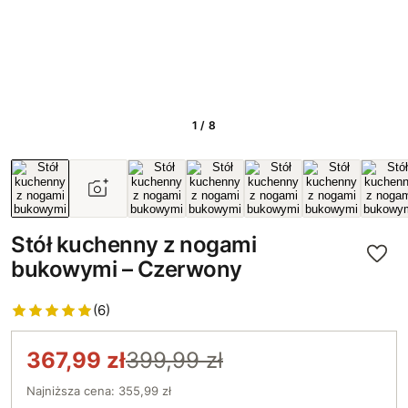
1 / 8
Stół kuchenny z nogami
bukowymi – Czerwony
(6)
367,99 zł
399,99 zł
Najniższa cena: 355,99 zł