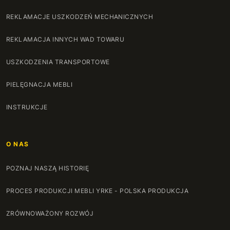
81 cm
80 cm
+115,31 zł
+225 zł
REKLAMACJE USZKODZEŃ MECHANICZNYCH
82 cm
81 cm
+118,12 zł
+230,62 zł
REKLAMACJA INNYCH WAD TOWARU
83 cm
82 cm
+120,94 zł
+236,25 zł
USZKODZENIA TRANSPORTOWE
84 cm
PIELĘGNACJA MEBLI
83 cm
+123,75 zł
+241,88 zł
INSTRUKCJE
85 cm
84 cm
+126,56 zł
+247,50 zł
86 cm
85 cm
+129,38 zł
+253,12 zł
O NAS
87 cm
86 cm
+132,19 zł
+258,75 zł
POZNAJ NASZĄ HISTORIĘ
88 cm
87 cm
+135 zł
+264,38 zł
PROCES PRODUKCJI MEBLI YRKE - POLSKA PRODUKCJA
89 cm
88 cm
+137,81 zł
+270 zł
ZRÓWNOWAŻONY ROZWÓJ