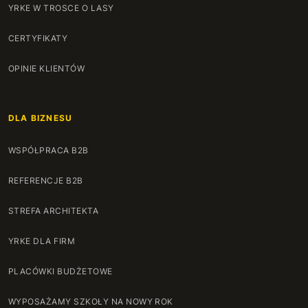
90 cm
89 cm
+140,62 zł
+275,62 zł
YRKE W TROSCE O LASY
91 cm
90 cm
+143,44 zł
CERTYFIKATY
+281,25 zł
OPINIE KLIENTÓW
92 cm
91 cm
+146,25 zł
+286,88 zł
93 cm
92 cm
+149,06 zł
+292,50 zł
DLA BIZNESU
94 cm
93 cm
+151,88 zł
+298,12 zł
WSPÓŁPRACA B2B
95 cm
94 cm
+154,69 zł
+303,75 zł
REFERENCJE B2B
96 cm
95 cm
+157,50 zł
+309,38 zł
STREFA ARCHITEKTA
97 cm
96 cm
+160,31 zł
+315 zł
YRKE DLA FIRM
98 cm
97 cm
+163,12 zł
+320,62 zł
PLACÓWKI BUDŻETOWE
99 cm
98 cm
+165,94 zł
WYPOSAŻAMY SZKOŁY NA NOWY ROK
+326,25 zł