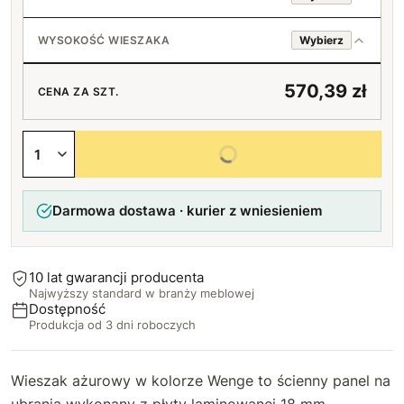
Chromowany
WYSOKOŚĆ WIESZAKA
Wybierz
Czarny
70 cm
570,39 zł
CENA ZA SZT.
Złoty
80 cm
+10 zł
Wybierz wszystkie opcje
90 cm
+10 zł
Darmowa dostawa · kurier z wniesieniem
100 cm
+20 zł
110 cm
+20 zł
10 lat gwarancji producenta
Najwyższy standard w branży meblowej
120 cm
+30 zł
Dostępność
Produkcja od 3 dni roboczych
Wieszak ażurowy w kolorze Wenge to ścienny panel na