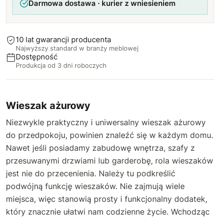
Darmowa dostawa · kurier z wniesieniem
100 cm
+20 zł
110 cm
+20 zł
10 lat gwarancji producenta
Najwyższy standard w branży meblowej
120 cm
+30 zł
Dostępność
Produkcja od 3 dni roboczych
Wieszak ażurowy
Niezwykle praktyczny i uniwersalny wieszak ażurowy
do przedpokoju, powinien znaleźć się w każdym domu.
Nawet jeśli posiadamy zabudowę wnętrza, szafy z
przesuwanymi drzwiami lub garderobę, rola wieszaków
jest nie do przecenienia. Należy tu podkreślić
podwójną funkcję wieszaków. Nie zajmują wiele
miejsca, więc stanowią prosty i funkcjonalny dodatek,
który znacznie ułatwi nam codzienne życie. Wchodząc