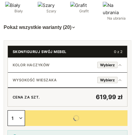
Biały
Szary
Grafit
Na ubrania
Pokaż wszystkie warianty (20)
SKONFIGURUJ SWÓJ MEBEL
0 z 2
KOLOR HACZYKÓW
Wybierz
Chromowany
WYSOKOŚĆ WIESZAKA
Wybierz
Czarny
70 cm
619,99 zł
CENA ZA SZT.
Złoty
80 cm
+10 zł
Wybierz wszystkie opcje
90 cm
+10 zł