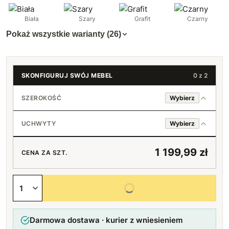
Biała
Szary
Grafit
Czarny
Pokaż wszystkie warianty (26)
SKONFIGURUJ SWÓJ MEBEL
0 z 2
SZEROKOŚĆ
Wybierz
60 cm
+70 zł
UCHWYTY
Wybierz
80 cm
Loft (czarne)
1 199,99 zł
CENA ZA SZT.
100 cm
Bez uchwytów
+140 zł
Wybierz wszystkie opcje
Darmowa dostawa · kurier z wniesieniem