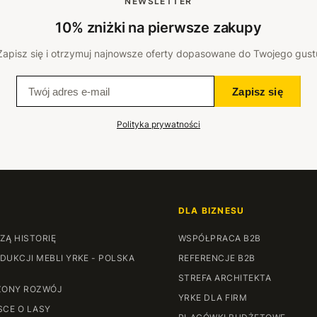
NEWSLETTER
10% zniżki na pierwsze zakupy
Zapisz się i otrzymuj najnowsze oferty dopasowane do Twojego gust
Zapisz się
Polityka prywatności
DLA BIZNESU
ZĄ HISTORIĘ
WSPÓŁPRACA B2B
DUKCJI MEBLI YRKE - POLSKA
REFERENCJE B2B
STREFA ARCHITEKTA
ONY ROZWÓJ
YRKE DLA FIRM
SCE O LASY