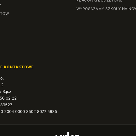
PLACÓWKI BUDŻETOWE
Y
WYPOSAŻAMY SZKOŁY NA NO
NTÓW
JE KONTAKTOWE
.o.
 2
 Sącz
350 02 22
589527
40 2004 0000 3502 8077 5985