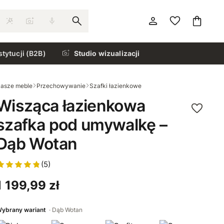
stytucji (B2B)
Studio wizualizacji
asze meble
Przechowywanie
Szafki łazienkowe
Wisząca łazienkowa
szafka pod umywalkę –
Dąb Wotan
(5)
1 199,99 zł
ybrany wariant
Dąb Wotan