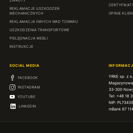
ZWROTY
CERTYFIKAT
REKLAMACJE USZKODZEŃ
MECHANICZNYCH
OPINIE KLIE
REKLAMACJA INNYCH WAD TOWARU
USZKODZENIA TRANSPORTOWE
PIELĘGNACJA MEBLI
INSTRUKCJE
SOCIAL MEDIA
INFORMAC
YRKE sp. z o
FACEBOOK
Magazynowa
INSTAGRAM
33-300 Nowy
Tel: +48 18 
YOUTUBE
NIP: PL7343
LINKEDIN
mBank 67 11