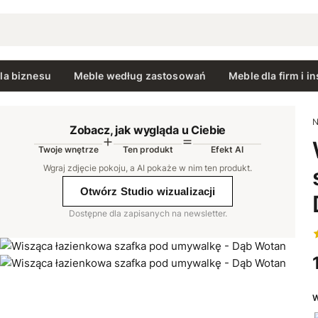
la biznesu
Meble według zastosowań
Meble dla firm i in
N
Zobacz, jak wygląda u Ciebie
Twoje wnętrze
Ten produkt
Efekt AI
AI
Wgraj zdjęcie pokoju, a AI pokaże w nim ten produkt
.
Otwórz Studio wizualizacji
Dostępne dla zapisanych na newsletter.
W