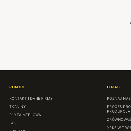
POMOC
O NAS
KONTAKT I DANE FIRMY
POZNAJ NAS
TKANINY
PROCES PRO
PRODUKCJA
PŁYTA MEBLOWA
ZRÓWNOWAŻ
FAQ
YRKE W TRO