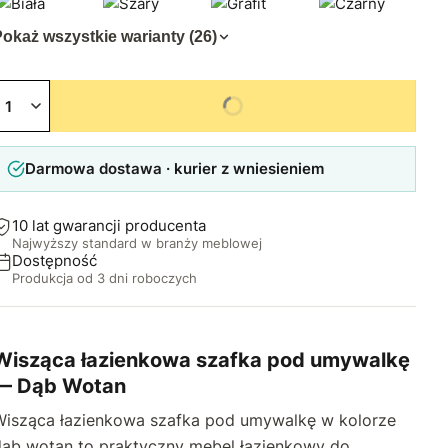
okaż wszystkie warianty (26)
Niedostępny
Darmowa dostawa · kurier z wniesieniem
10 lat gwarancji producenta
Najwyższy standard w branży meblowej
Dostępność
Produkcja od 3 dni roboczych
Wisząca łazienkowa szafka pod umywalkę
— Dąb Wotan
Wisząca łazienkowa szafka pod umywalkę w kolorze
dąb wotan to praktyczny mebel łazienkowy do