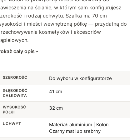
awieszenia na ścianie, w którym sam konfigurujesz
szerokość i rodzaj uchwytu. Szafka ma 70 cm
wysokości i mieści wewnętrzną półkę — przydatną do
przechowywania kosmetyków i akcesoriów
kąpielowych.
okaż cały opis
SZEROKOŚĆ
Do wyboru w konfiguratorze
GŁĘBOKOŚĆ
41 cm
CAŁKOWITA
WYSOKOŚĆ
32 cm
PÓŁKI
UCHWYT
Materiał: aluminium | Kolor:
Czarny mat lub srebrny