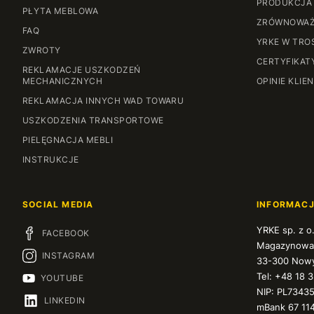
PRODUKCJA
PŁYTA MEBLOWA
ZRÓWNOWAŻ
FAQ
YRKE W TRO
ZWROTY
CERTYFIKAT
REKLAMACJE USZKODZEŃ
MECHANICZNYCH
OPINIE KLIE
REKLAMACJA INNYCH WAD TOWARU
USZKODZENIA TRANSPORTOWE
PIELĘGNACJA MEBLI
INSTRUKCJE
SOCIAL MEDIA
INFORMAC
YRKE sp. z o
FACEBOOK
Magazynowa
INSTAGRAM
33-300 Nowy
Tel: +48 18 
YOUTUBE
NIP: PL7343
LINKEDIN
mBank 67 11