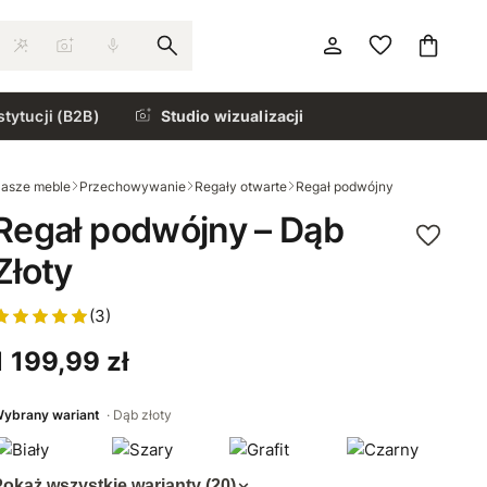
stytucji (B2B)
Studio wizualizacji
asze meble
Przechowywanie
Regały otwarte
Regał podwójny
Regał podwójny – Dąb
Złoty
(3)
1 199,99 zł
ybrany wariant
Dąb złoty
okaż wszystkie warianty (20)