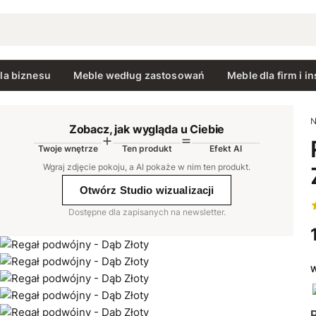
la biznesu
Meble według zastosowań
Meble dla firm i in
N
Zobacz, jak wygląda u Ciebie
Twoje wnętrze
Ten produkt
Efekt AI
AI
Wgraj zdjęcie pokoju, a AI pokaże w nim ten produkt
.
Otwórz Studio wizualizacji
Dostępne dla zapisanych na newsletter.
W
P