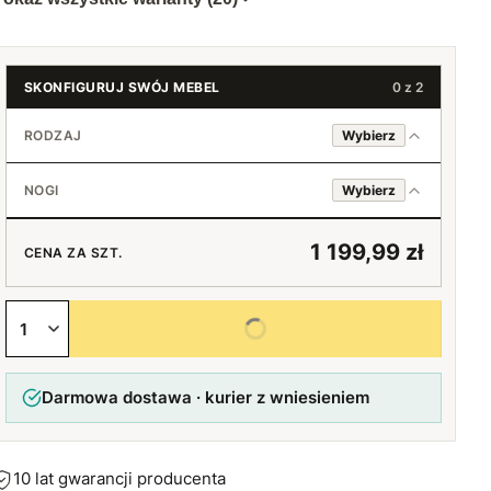
SKONFIGURUJ SWÓJ MEBEL
0 z 2
RODZAJ
Wybierz
Basic 180 cm
NOGI
Wybierz
Basic 200 cm
Standard (srebrny)
+50 zł
1 199,99 zł
CENA ZA SZT.
Czarne
Wybierz wszystkie opcje
Darmowa dostawa · kurier z wniesieniem
10 lat gwarancji producenta