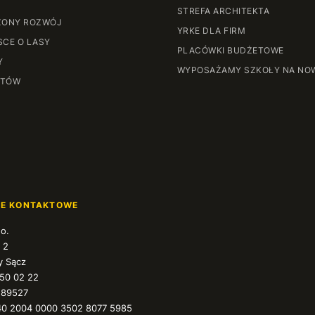
STREFA ARCHITEKTA
ONY ROZWÓJ
YRKE DLA FIRM
SCE O LASY
PLACÓWKI BUDŻETOWE
Y
WYPOSAŻAMY SZKOŁY NA NO
NTÓW
JE KONTAKTOWE
.o.
 2
 Sącz
350 02 22
589527
40 2004 0000 3502 8077 5985