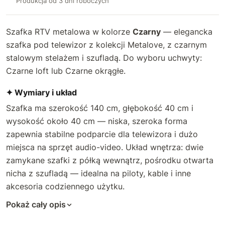
Produkcja od 3 dni roboczych
Szafka RTV metalowa w kolorze
Czarny
— elegancka
szafka pod telewizor z kolekcji Metalove, z czarnym
stalowym stelażem i szufladą. Do wyboru uchwyty:
Czarne loft lub Czarne okrągłe.
✦ Wymiary i układ
Szafka ma szerokość 140 cm, głębokość 40 cm i
wysokość około 40 cm — niska, szeroka forma
zapewnia stabilne podparcie dla telewizora i dużo
miejsca na sprzęt audio-video. Układ wnętrza: dwie
zamykane szafki z półką wewnątrz, pośrodku otwarta
nicha z szufladą — idealna na piloty, kable i inne
akcesoria codziennego użytku.
Pokaż cały opis