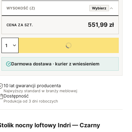
45 cm
30 cm
+20 zł
WYSOKOŚĆ (Z)
Wybierz
50 cm
35 cm
+30 zł
50 cm
+20 zł
551,99 zł
CENA ZA SZT.
55 cm
40 cm
+40 zł
55 cm
+30 zł
+20 zł
Wybierz wszystkie opcje
60 cm
45 cm
+60 zł
60 cm
+40 zł
+30 zł
Darmowa dostawa · kurier z wniesieniem
50 cm
65 cm
+60 zł
+50 zł
70 cm
+60 zł
10 lat gwarancji producenta
Najwyższy standard w branży meblowej
75 cm
+100 zł
Dostępność
Produkcja od 3 dni roboczych
80 cm
+120 zł
Stolik nocny loftowy Indri — Czarny