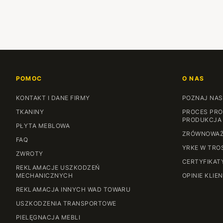
POMOC
O NAS
KONTAKT I DANE FIRMY
POZNAJ NAS
TKANINY
PROCES PRO
PRODUKCJA
PŁYTA MEBLOWA
ZRÓWNOWAŻ
FAQ
YRKE W TRO
ZWROTY
CERTYFIKAT
REKLAMACJE USZKODZEŃ
MECHANICZNYCH
OPINIE KLIE
REKLAMACJA INNYCH WAD TOWARU
USZKODZENIA TRANSPORTOWE
PIELĘGNACJA MEBLI