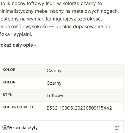
tolik nocny loftowy Indri w kolorze czarny to
minimalistyczny mebel nocny na metalowych nogach,
ostępny na wymiar. Konfigurujesz szerokość,
głębokość i wysokość — idealne dopasowanie do
óżka i sypialni.
okaż cały opis
KOLOR
Czarny
KOLOR
Czarny
STYL
Loftowy
KOD PRODUKTU
E532-199C6_20230509115442
Wzorniki płyty