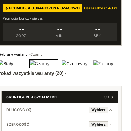
PROMOCJA OGRANICZONA CZASOWO
Oszczędzasz 48 zł
Promocja kończy się za:
--
--
--
GODZ.
MIN.
SEK.
ybrany wariant
Czarny
okaż wszystkie warianty (20)
SKONFIGURUJ SWÓJ MEBEL
0 z 3
DŁUGOŚĆ (X)
Wybierz
40 cm
SZEROKOŚĆ
Wybierz