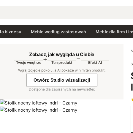
la biznesu
Meble według zastosowań
Meble dla firm i in
N
Zobacz, jak wygląda u Ciebie
Twoje wnętrze
Ten produkt
Efekt AI
S
AI
Wgraj zdjęcie pokoju, a AI pokaże w nim ten produkt
.
Otwórz Studio wizualizacji
Dostępne dla zapisanych na newsletter.