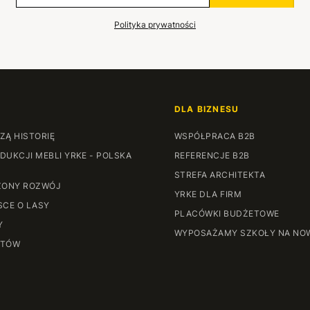
Polityka prywatności
DLA BIZNESU
ZĄ HISTORIĘ
WSPÓŁPRACA B2B
DUKCJI MEBLI YRKE - POLSKA
REFERENCJE B2B
STREFA ARCHITEKTA
ONY ROZWÓJ
YRKE DLA FIRM
SCE O LASY
PLACÓWKI BUDŻETOWE
Y
WYPOSAŻAMY SZKOŁY NA NO
NTÓW