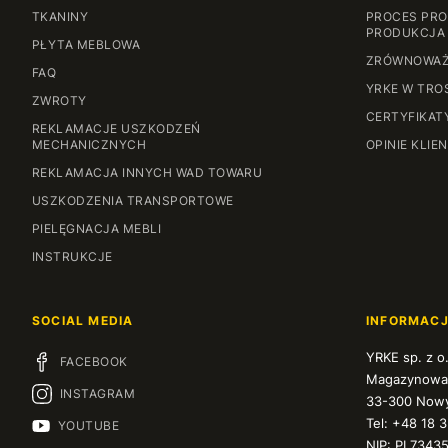
TKANINY
PROCES PRO
PRODUKCJA
PŁYTA MEBLOWA
ZRÓWNOWAŻ
FAQ
YRKE W TRO
ZWROTY
CERTYFIKAT
REKLAMACJE USZKODZEŃ
MECHANICZNYCH
OPINIE KLIE
REKLAMACJA INNYCH WAD TOWARU
USZKODZENIA TRANSPORTOWE
PIELĘGNACJA MEBLI
INSTRUKCJE
SOCIAL MEDIA
INFORMAC
YRKE sp. z o
FACEBOOK
Magazynowa
INSTAGRAM
33-300 Nowy
Tel: +48 18 
YOUTUBE
NIP: PL7343