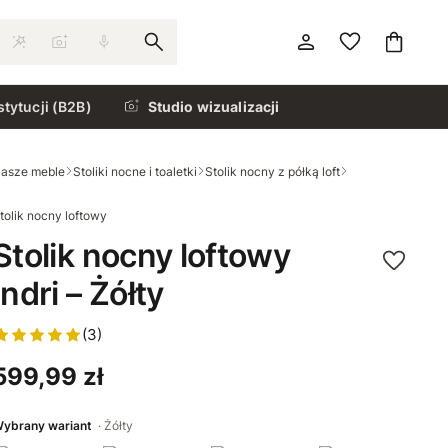
stytucji (B2B)
Studio wizualizacji
asze meble
Stoliki nocne i toaletki
Stolik nocny z półką loft
tolik nocny loftowy
Stolik nocny loftowy
Indri – Żółty
(3)
599,99 zł
ybrany wariant
Żółty