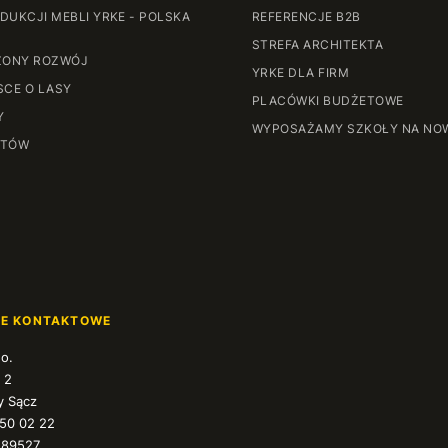
DUKCJI MEBLI YRKE - POLSKA
REFERENCJE B2B
STREFA ARCHITEKTA
ONY ROZWÓJ
YRKE DLA FIRM
SCE O LASY
PLACÓWKI BUDŻETOWE
Y
WYPOSAŻAMY SZKOŁY NA NO
NTÓW
JE KONTAKTOWE
.o.
 2
 Sącz
350 02 22
589527