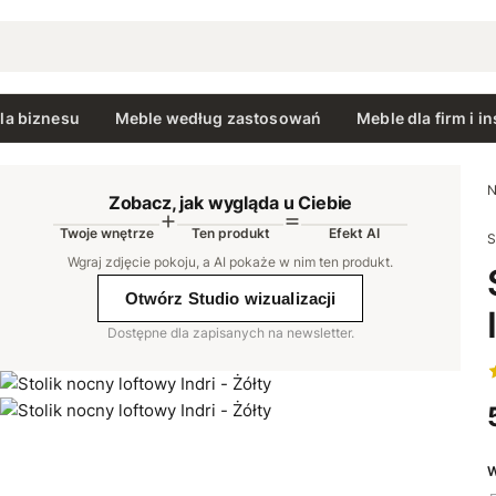
la biznesu
Meble według zastosowań
Meble dla firm i in
N
Zobacz, jak wygląda u Ciebie
Twoje wnętrze
Ten produkt
Efekt AI
S
AI
Wgraj zdjęcie pokoju, a AI pokaże w nim ten produkt
.
Otwórz Studio wizualizacji
Dostępne dla zapisanych na newsletter.
W