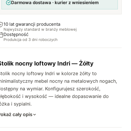
Darmowa dostawa · kurier z wniesieniem
50 cm
65 cm
+60 zł
+50 zł
70 cm
+60 zł
10 lat gwarancji producenta
Najwyższy standard w branży meblowej
75 cm
+100 zł
Dostępność
Produkcja od 3 dni roboczych
80 cm
+120 zł
Stolik nocny loftowy Indri — Żółty
tolik nocny loftowy Indri w kolorze żółty to
minimalistyczny mebel nocny na metalowych nogach,
ostępny na wymiar. Konfigurujesz szerokość,
głębokość i wysokość — idealne dopasowanie do
óżka i sypialni.
okaż cały opis