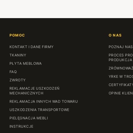
POMOC
O NAS
KONTAKT I DANE FIRMY
POZNAJ NAS
TKANINY
PROCES PRO
PRODUKCJA
PŁYTA MEBLOWA
ZRÓWNOWAŻ
FAQ
YRKE W TRO
ZWROTY
CERTYFIKAT
REKLAMACJE USZKODZEŃ
MECHANICZNYCH
OPINIE KLIE
REKLAMACJA INNYCH WAD TOWARU
USZKODZENIA TRANSPORTOWE
PIELĘGNACJA MEBLI
INSTRUKCJE