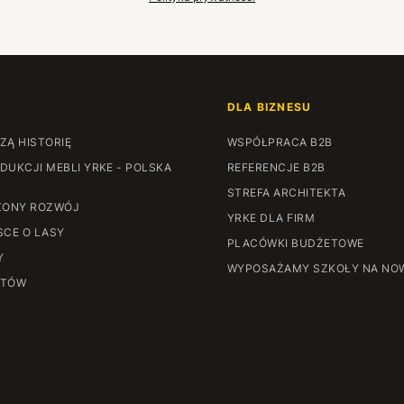
DLA BIZNESU
ZĄ HISTORIĘ
WSPÓŁPRACA B2B
DUKCJI MEBLI YRKE - POLSKA
REFERENCJE B2B
STREFA ARCHITEKTA
ONY ROZWÓJ
YRKE DLA FIRM
SCE O LASY
PLACÓWKI BUDŻETOWE
Y
WYPOSAŻAMY SZKOŁY NA NO
NTÓW