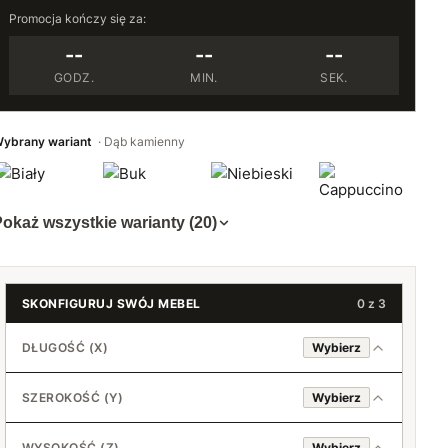
Promocja kończy się za:
--
--
--
GODZ.
MIN.
SEK.
ybrany wariant
Dąb kamienny
okaż wszystkie warianty (20)
SKONFIGURUJ SWÓJ MEBEL
0 z 3
DŁUGOŚĆ (X)
Wybierz
SZEROKOŚĆ (Y)
Wybierz
40 cm
WYSOKOŚĆ (Z)
Wybierz