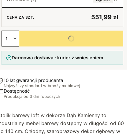
60 cm
45 cm
60 cm
+20 zł
65 cm
+20 zł
551,99 zł
CENA ZA SZT.
50 cm
65 cm
+60 zł
70 cm
+20 zł
+40 zł
Wybierz wszystkie opcje
55 cm
70 cm
+90 zł
75 cm
+40 zł
+60 zł
Darmowa dostawa · kurier z wniesieniem
60 cm
75 cm
+120 zł
80 cm
+60 zł
+80 zł
80 cm
85 cm
+100 zł
+90 zł
10 lat gwarancji producenta
Najwyższy standard w branży meblowej
85 cm
90 cm
+120 zł
+100 zł
Dostępność
Produkcja od 3 dni roboczych
90 cm
95 cm
+150 zł
+120 zł
Stolik barowy loft w dekorze Dąb Kamienny to
95 cm
100 cm
+170 zł
+150 zł
industrialny mebel barowy dostępny w długości od 60
do 140 cm. Chłodny, szarobrązowy dekor dębowy w
100 cm
105 cm
+200 zł
+180 zł