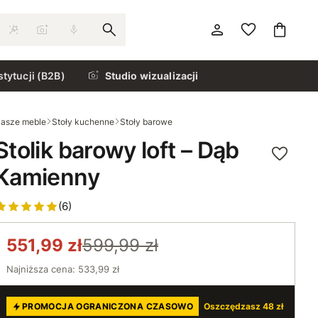
stytucji (B2B)
Studio wizualizacji
asze meble
Stoły kuchenne
Stoły barowe
Stolik barowy loft – Dąb
Kamienny
(6)
551,99 zł
599,99 zł
Najniższa cena: 533,99 zł
PROMOCJA OGRANICZONA CZASOWO
Oszczędzasz 48 zł