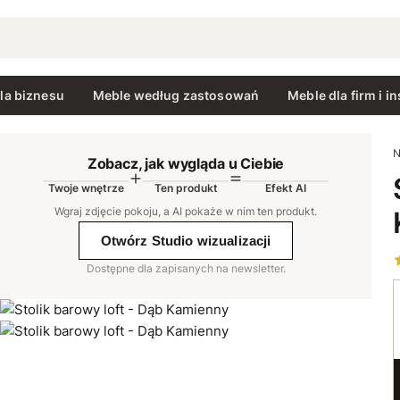
la biznesu
Meble według zastosowań
Meble dla firm i in
N
Zobacz, jak wygląda u Ciebie
Twoje wnętrze
Ten produkt
Efekt AI
AI
Wgraj zdjęcie pokoju, a AI pokaże w nim ten produkt
.
Otwórz Studio wizualizacji
Dostępne dla zapisanych na newsletter.