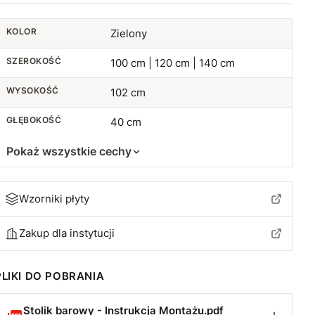
130 cm
+330 zł
KOLOR
Zielony
135 cm
+360 zł
SZEROKOŚĆ
100 cm | 120 cm | 140 cm
140 cm
+420 zł
WYSOKOŚĆ
102 cm
145 cm
+460 zł
GŁĘBOKOŚĆ
40 cm
150 cm
+520 zł
Pokaż wszystkie cechy
Wzorniki płyty
Zakup dla instytucji
PLIKI DO POBRANIA
Stolik barowy - Instrukcja Montażu.pdf