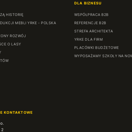
DLA BIZNESU
ZĄ HISTORIĘ
WSPÓŁPRACA B2B
DUKCJI MEBLI YRKE - POLSKA
REFERENCJE B2B
STREFA ARCHITEKTA
ONY ROZWÓJ
YRKE DLA FIRM
SCE O LASY
PLACÓWKI BUDŻETOWE
Y
WYPOSAŻAMY SZKOŁY NA NO
NTÓW
JE KONTAKTOWE
.o.
 2