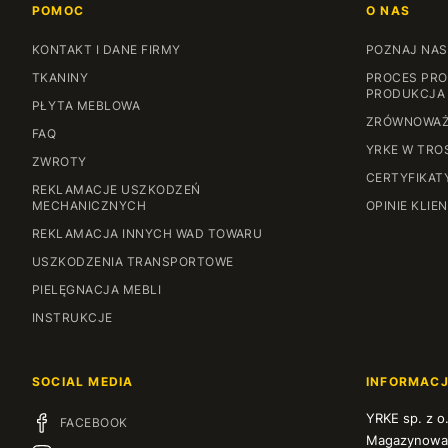
POMOC
O NAS
KONTAKT I DANE FIRMY
POZNAJ NAS
TKANINY
PROCES PRO
PRODUKCJA
PŁYTA MEBLOWA
ZRÓWNOWAŻ
FAQ
YRKE W TRO
ZWROTY
CERTYFIKAT
REKLAMACJE USZKODZEŃ
MECHANICZNYCH
OPINIE KLIE
REKLAMACJA INNYCH WAD TOWARU
USZKODZENIA TRANSPORTOWE
PIELĘGNACJA MEBLI
INSTRUKCJE
SOCIAL MEDIA
INFORMAC
YRKE sp. z o
FACEBOOK
Magazynowa