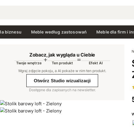
la biznesu
Meble według zastosowań
Meble dla firm i in
N
Zobacz, jak wygląda u Ciebie
Twoje wnętrze
Ten produkt
Efekt AI
AI
Wgraj zdjęcie pokoju, a AI pokaże w nim ten produkt
.
Otwórz Studio wizualizacji
Dostępne dla zapisanych na newsletter.
W