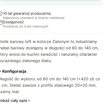
80 cm
85 cm
+100 zł
+90 zł
10 lat gwarancji producenta
Najwyższy standard w branży meblowej
85 cm
90 cm
+120 zł
+100 zł
Dostępność
Produkcja od 3 dni roboczych
90 cm
95 cm
+150 zł
+120 zł
tolik barowy loft w kolorze Zielonym to industrialny
95 cm
100 cm
+170 zł
+150 zł
mebel barowy dostępny w długości od 60 do 140 cm,
tóry wnosi do kuchni świeżość i naturalny charakter
100 cm
105 cm
+200 zł
+180 zł
yrazistego zielonego blatu.
110 cm
+210 zł
✦ Konfiguracja
Długość do wyboru: od 60 cm do 140 cm (+420 zł) co
115 cm
+240 zł
5 cm. Stelaż zawsze z profilu stalowego 20×20 mm,
120 cm
+280 zł
czarny mat.
okaż cały opis
125 cm
+310 zł