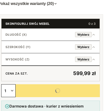
okaż wszystkie warianty (20)
SKONFIGURUJ SWÓJ MEBEL
0 z 3
DŁUGOŚĆ (X)
Wybierz
SZEROKOŚĆ (Y)
Wybierz
40 cm
60 cm
WYSOKOŚĆ (Z)
Wybierz
45 cm
60 cm
+20 zł
65 cm
+20 zł
599,99 zł
CENA ZA SZT.
50 cm
65 cm
+60 zł
70 cm
+20 zł
+40 zł
Wybierz wszystkie opcje
55 cm
70 cm
+90 zł
75 cm
+40 zł
+60 zł
Darmowa dostawa · kurier z wniesieniem
60 cm
75 cm
+120 zł
80 cm
+60 zł
+80 zł