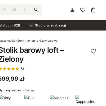
stytucji (B2B)
Studio wizualizacji
asze meble
Stoły kuchenne
Stoły barowe
Stolik barowy loft –
Zielony
(6)
599,99 zł
ybrany wariant
Zielony