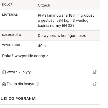
110 cm (7+6)
+210 zł
KOLOR
Orzech
115 cm (8+7)
+226 zł
MATERIAŁ
Płyta laminowana 18 mm grubości
o gęstości 684 kg/m3 według
120 cm (8+7)
+240 zł
badnia normy EN 323
SZEROKOŚĆ
125 cm (8+7)
Do wyboru w konfiguratorze
+256 zł
WYSOKOŚĆ
40 cm
130 cm (9+8)
+270 zł
Pokaż wszystkie cechy
135 cm (9+8)
+286 zł
140 cm (9+8)
+300 zł
Wzorniki płyty
Zakup dla instytucji
PLIKI DO POBRANIA