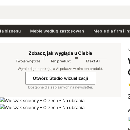
la biznesu
Meble według zastosowań
Meble dla firm i in
N
Zobacz, jak wygląda u Ciebie
Twoje wnętrze
Ten produkt
Efekt AI
AI
Wgraj zdjęcie pokoju, a AI pokaże w nim ten produkt
.
Otwórz Studio wizualizacji
Dostępne dla zapisanych na newsletter.
W
P