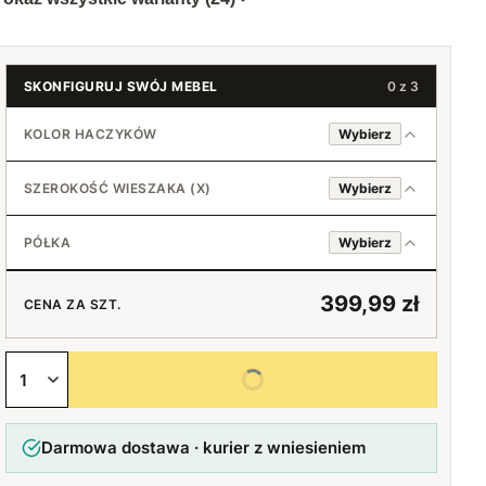
SKONFIGURUJ SWÓJ MEBEL
0 z 3
KOLOR HACZYKÓW
Wybierz
Chromowany
SZEROKOŚĆ WIESZAKA (X)
Wybierz
Czarny
PÓŁKA
Wybierz
Złoty
Tak
45 cm (3+2)
399,99 zł
CENA ZA SZT.
Nie
50 cm (3+2)
+20 zł
Wybierz wszystkie opcje
55 cm (4+3)
+30 zł
Darmowa dostawa · kurier z wniesieniem
60 cm (4+3)
+40 zł