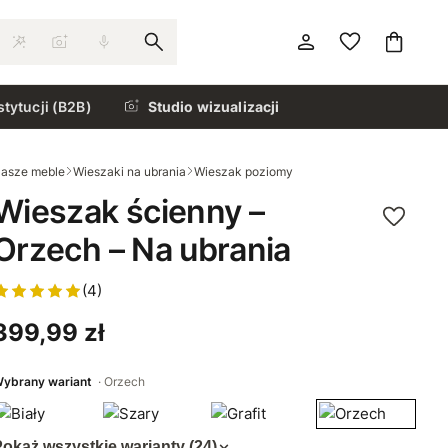
stytucji (B2B)
Studio wizualizacji
asze meble
Wieszaki na ubrania
Wieszak poziomy
Wieszak ścienny –
Orzech – Na ubrania
(4)
399,99 zł
ybrany wariant
Orzech
okaż wszystkie warianty (24)