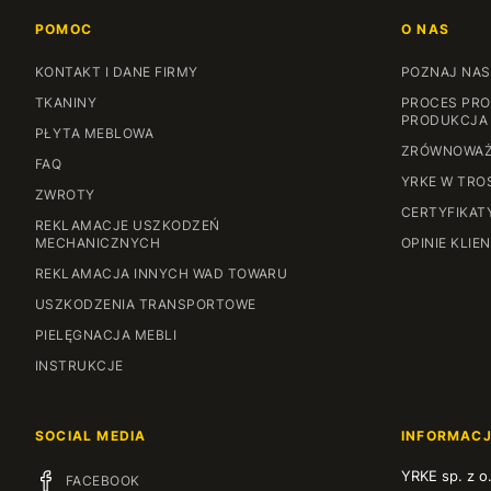
POMOC
O NAS
KONTAKT I DANE FIRMY
POZNAJ NAS
TKANINY
PROCES PRO
PRODUKCJA
PŁYTA MEBLOWA
ZRÓWNOWAŻ
FAQ
YRKE W TRO
ZWROTY
CERTYFIKAT
REKLAMACJE USZKODZEŃ
MECHANICZNYCH
OPINIE KLIE
REKLAMACJA INNYCH WAD TOWARU
USZKODZENIA TRANSPORTOWE
PIELĘGNACJA MEBLI
INSTRUKCJE
SOCIAL MEDIA
INFORMAC
YRKE sp. z o
FACEBOOK