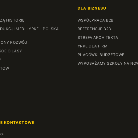
DLA BIZNESU
ZĄ HISTORIĘ
WSPÓŁPRACA B2B
DUKCJI MEBLI YRKE - POLSKA
REFERENCJE B2B
STREFA ARCHITEKTA
ONY ROZWÓJ
YRKE DLA FIRM
SCE O LASY
PLACÓWKI BUDŻETOWE
Y
WYPOSAŻAMY SZKOŁY NA NO
NTÓW
JE KONTAKTOWE
.o.