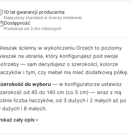
65 cm (4+3)
+50 zł
10 lat gwarancji producenta
Najwyższy standard w branży meblowej
70 cm (5+4)
+80 zł
Dostępność
Produkcja od 3 dni roboczych
75 cm (5+4)
+96 zł
Wieszak ścienny w wykończeniu Orzech to poziomy
80 cm (5+4)
+110 zł
ieszak na ubrania, który konfigurujesz pod swoje
potrzeby — sam decydujesz o szerokości, kolorze
85 cm (6+5)
+130 zł
haczyków i tym, czy mebel ma mieć dodatkową półkę.
90 cm (6+5)
+146 zł
Szerokość do wyboru
— w konfiguratorze ustawisz
szerokość od 45 do 140 cm (co 5 cm) — wraz z nią
95 cm (6+5)
+160 zł
ośnie liczba haczyków, od 3 dużych i 2 małych aż po
 dużych i 8 małych.
100 cm (7+6)
+176 zł
okaż cały opis
105 cm (7+6)
+190 zł