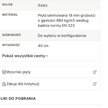
110 cm (7+6)
+210 zł
KOLOR
Szary
115 cm (8+7)
+226 zł
MATERIAŁ
Płyta laminowana 18 mm grubości
o gęstości 684 kg/m3 według
120 cm (8+7)
+240 zł
badnia normy EN 323
SZEROKOŚĆ
125 cm (8+7)
Do wyboru w konfiguratorze
+256 zł
WYSOKOŚĆ
40 cm
130 cm (9+8)
+270 zł
Pokaż wszystkie cechy
135 cm (9+8)
+286 zł
140 cm (9+8)
+300 zł
Wzorniki płyty
Zakup dla instytucji
PLIKI DO POBRANIA