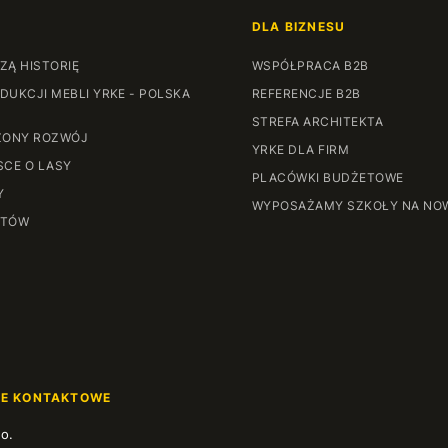
DLA BIZNESU
ZĄ HISTORIĘ
WSPÓŁPRACA B2B
DUKCJI MEBLI YRKE - POLSKA
REFERENCJE B2B
STREFA ARCHITEKTA
ONY ROZWÓJ
YRKE DLA FIRM
SCE O LASY
PLACÓWKI BUDŻETOWE
Y
WYPOSAŻAMY SZKOŁY NA NO
NTÓW
JE KONTAKTOWE
.o.