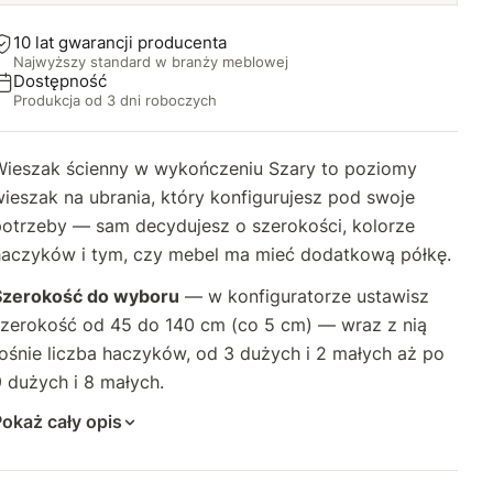
65 cm (4+3)
+50 zł
10 lat gwarancji producenta
Najwyższy standard w branży meblowej
70 cm (5+4)
+80 zł
Dostępność
Produkcja od 3 dni roboczych
75 cm (5+4)
+96 zł
Wieszak ścienny w wykończeniu Szary to poziomy
80 cm (5+4)
+110 zł
ieszak na ubrania, który konfigurujesz pod swoje
potrzeby — sam decydujesz o szerokości, kolorze
85 cm (6+5)
+130 zł
haczyków i tym, czy mebel ma mieć dodatkową półkę.
90 cm (6+5)
+146 zł
Szerokość do wyboru
— w konfiguratorze ustawisz
szerokość od 45 do 140 cm (co 5 cm) — wraz z nią
95 cm (6+5)
+160 zł
ośnie liczba haczyków, od 3 dużych i 2 małych aż po
 dużych i 8 małych.
100 cm (7+6)
+176 zł
okaż cały opis
105 cm (7+6)
+190 zł