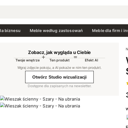
la biznesu
Meble według zastosowań
Meble dla firm i in
N
Zobacz, jak wygląda u Ciebie
Twoje wnętrze
Ten produkt
Efekt AI
AI
Wgraj zdjęcie pokoju, a AI pokaże w nim ten produkt
.
Otwórz Studio wizualizacji
Dostępne dla zapisanych na newsletter.
W
P