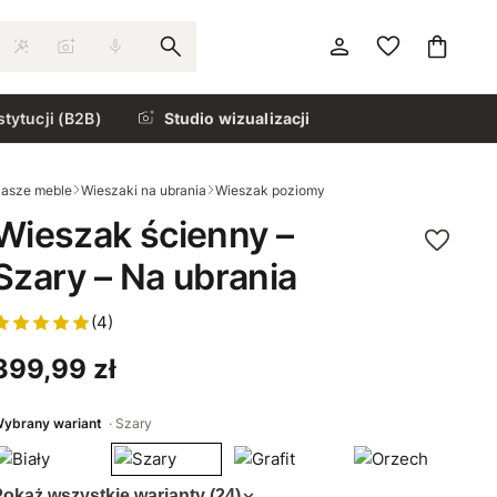
stytucji (B2B)
Studio wizualizacji
asze meble
Wieszaki na ubrania
Wieszak poziomy
Wieszak ścienny –
Szary – Na ubrania
(4)
399,99 zł
ybrany wariant
Szary
okaż wszystkie warianty (24)