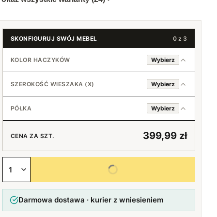
SKONFIGURUJ SWÓJ MEBEL
0 z 3
KOLOR HACZYKÓW
Wybierz
Chromowany
SZEROKOŚĆ WIESZAKA (X)
Wybierz
Czarny
PÓŁKA
Wybierz
Złoty
Tak
45 cm (3+2)
399,99 zł
CENA ZA SZT.
Nie
50 cm (3+2)
+20 zł
Wybierz wszystkie opcje
55 cm (4+3)
+30 zł
Darmowa dostawa · kurier z wniesieniem
60 cm (4+3)
+40 zł