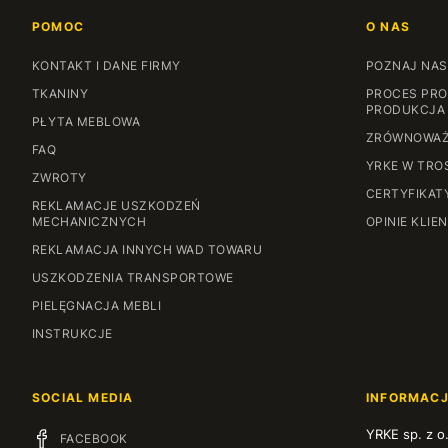
POMOC
O NAS
KONTAKT I DANE FIRMY
POZNAJ NAS
TKANINY
PROCES PRO
PRODUKCJA
PŁYTA MEBLOWA
ZRÓWNOWAŻ
FAQ
YRKE W TRO
ZWROTY
CERTYFIKAT
REKLAMACJE USZKODZEŃ
MECHANICZNYCH
OPINIE KLIE
REKLAMACJA INNYCH WAD TOWARU
USZKODZENIA TRANSPORTOWE
PIELĘGNACJA MEBLI
INSTRUKCJE
SOCIAL MEDIA
INFORMAC
YRKE sp. z o
FACEBOOK