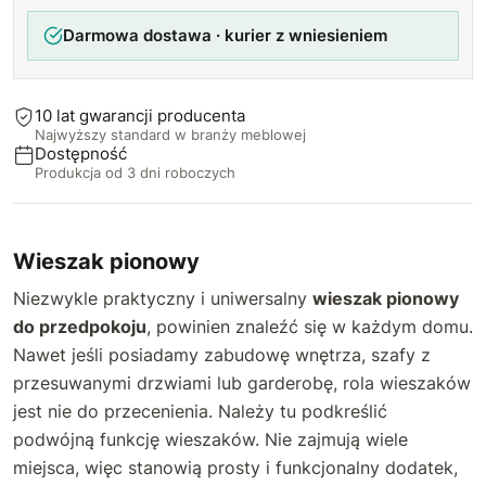
Darmowa dostawa · kurier z wniesieniem
110 cm
+130 zł
120 cm
+160 zł
10 lat gwarancji producenta
Najwyższy standard w branży meblowej
Dostępność
Produkcja od 3 dni roboczych
Wieszak pionowy
Niezwykle praktyczny i uniwersalny
wieszak pionowy
do przedpokoju
, powinien znaleźć się w każdym domu.
Nawet jeśli posiadamy zabudowę wnętrza, szafy z
przesuwanymi drzwiami lub garderobę, rola wieszaków
jest nie do przecenienia. Należy tu podkreślić
podwójną funkcję wieszaków. Nie zajmują wiele
miejsca, więc stanowią prosty i funkcjonalny dodatek,