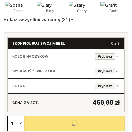
Sosna
Biały
Szary
Grafit
Pokaż wszystkie warianty (21)
SKONFIGURUJ SWÓJ MEBEL
0 z 3
KOLOR HACZYKÓW
Wybierz
Chromowany
WYSOKOŚĆ WIESZAKA
Wybierz
Czarny
70 cm
PÓŁKA
Wybierz
Złoty
80 cm
Tak
+30 zł
459,99 zł
CENA ZA SZT.
90 cm
+66 zł
Nie
Wybierz wszystkie opcje
100 cm
+96 zł