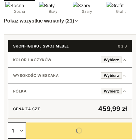
Sosna
Biały
Szary
Grafit
Pokaż wszystkie warianty (21)
SKONFIGURUJ SWÓJ MEBEL
0 z 3
KOLOR HACZYKÓW
Wybierz
Chromowany
WYSOKOŚĆ WIESZAKA
Wybierz
Czarny
70 cm
PÓŁKA
Wybierz
Złoty
80 cm
Tak
+30 zł
459,99 zł
CENA ZA SZT.
90 cm
+66 zł
Nie
Wybierz wszystkie opcje
100 cm
+96 zł