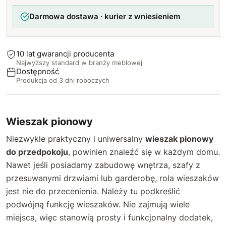
Darmowa dostawa · kurier z wniesieniem
110 cm
+130 zł
120 cm
+160 zł
10 lat gwarancji producenta
Najwyższy standard w branży meblowej
Dostępność
Produkcja od 3 dni roboczych
Wieszak pionowy
Niezwykle praktyczny i uniwersalny
wieszak pionowy
do przedpokoju
, powinien znaleźć się w każdym domu.
Nawet jeśli posiadamy zabudowę wnętrza, szafy z
przesuwanymi drzwiami lub garderobę, rola wieszaków
jest nie do przecenienia. Należy tu podkreślić
podwójną funkcję wieszaków. Nie zajmują wiele
miejsca, więc stanowią prosty i funkcjonalny dodatek,