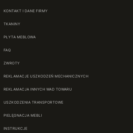
121 cm
+137 zł
KONTAKT I DANE FIRMY
122 cm
+140 zł
TKANINY
123 cm
+144 zł
PŁYTA MEBLOWA
124 cm
+147 zł
FAQ
125 cm
ZWROTY
+150 zł
REKLAMACJE USZKODZEŃ MECHANICZNYCH
126 cm
+154 zł
REKLAMACJA INNYCH WAD TOWARU
127 cm
+157 zł
USZKODZENIA TRANSPORTOWE
128 cm
+160 zł
PIELĘGNACJA MEBLI
129 cm
+164 zł
INSTRUKCJE