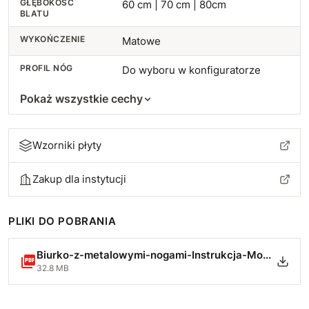
GŁĘBOKOŚĆ
102 cm
60 cm | 70 cm | 80cm
+74 zł
BLATU
103 cm
+77 zł
WYKOŃCZENIE
Matowe
PROFIL NÓG
104 cm
Do wyboru w konfiguratorze
+80 zł
Pokaż wszystkie cechy
105 cm
+84 zł
106 cm
+87 zł
Wzorniki płyty
107 cm
+90 zł
Zakup dla instytucji
108 cm
+94 zł
PLIKI DO POBRANIA
109 cm
+97 zł
Biurko-z-metalowymi-nogami-Instrukcja-Montazu.pdf
110 cm
32.8 MB
+100 zł
111 cm
+104 zł