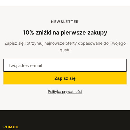
112 cm
+107 zł
NEWSLETTER
113 cm
+110 zł
10% zniżki na pierwsze zakupy
114 cm
+114 zł
Zapisz się i otrzymuj najnowsze oferty dopasowane do Twojego
gustu
115 cm
+117 zł
116 cm
+120 zł
Zapisz się
117 cm
+124 zł
Polityka prywatności
118 cm
+127 zł
119 cm
+130 zł
120 cm
+134 zł
POMOC