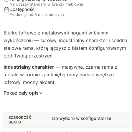
Najwyższy standard w branży meblowej
93 cm
72 cm
+44 zł
+117 zł
Dostępność
Produkcja od 3 dni roboczych
94 cm
73 cm
+47 zł
+127 zł
Biurko loftowe z metalowymi nogami w białym
95 cm
74 cm
+50 zł
+137 zł
wykończeniu — surowy, industrialny charakter i solidna
stalowa rama, którą łączysz z blatem konfigurowanym
96 cm
75 cm
+54 zł
+146 zł
pod Twoją przestrzeń.
97 cm
76 cm
+57 zł
+156 zł
Industrialny charakter
— masywna, czarna rama z
metalu w formie zamkniętej ramy nadaje wnętrzu
98 cm
77 cm
+60 zł
+166 zł
loftowy, mocny akcent.
99 cm
78 cm
+64 zł
+176 zł
Pokaż cały opis
100 cm
79 cm
+67 zł
+185 zł
SZEROKOŚĆ
Do wyboru w konfiguratorze
101 cm
+70 zł
80 cm
+195 zł
BLATU