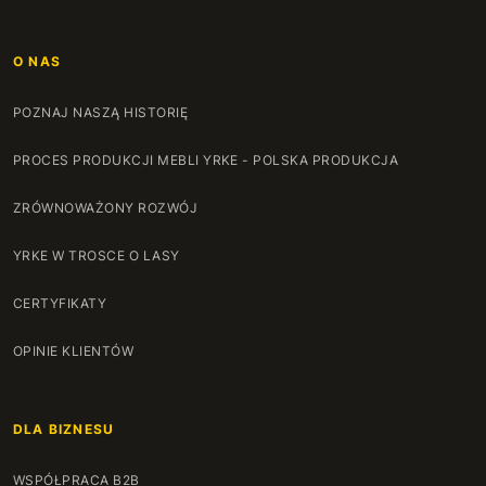
130 cm
+167 zł
131 cm
+170 zł
O NAS
132 cm
+174 zł
POZNAJ NASZĄ HISTORIĘ
PROCES PRODUKCJI MEBLI YRKE - POLSKA PRODUKCJA
133 cm
+177 zł
ZRÓWNOWAŻONY ROZWÓJ
134 cm
+180 zł
YRKE W TROSCE O LASY
135 cm
+184 zł
CERTYFIKATY
136 cm
+187 zł
OPINIE KLIENTÓW
137 cm
+190 zł
138 cm
+194 zł
DLA BIZNESU
139 cm
+197 zł
WSPÓŁPRACA B2B