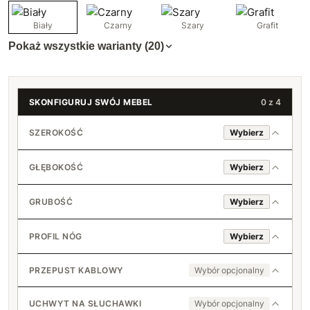
Biały
Czarny
Szary
Grafit
Pokaż wszystkie warianty (20)
SKONFIGURUJ SWÓJ MEBEL
0 z 4
SZEROKOŚĆ
Wybierz
GŁĘBOKOŚĆ
Wybierz
80 cm
GRUBOŚĆ
Wybierz
18 mm
81 cm
60 cm
PROFIL NÓG
Wybierz
+3 zł
36 mm
82 cm
4x2
+150 zł
61 cm
+7 zł
PRZEPUST KABLOWY
Wybór opcjonalny
+10 zł
83 cm
6x2
Nie
62 cm
+60 zł
+10 zł
UCHWYT NA SŁUCHAWKI
Wybór opcjonalny
+19 zł