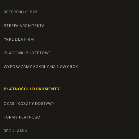
140 cm
+200 zł
REFERENCJE B2B
STREFA ARCHITEKTA
141 cm
+204 zł
YRKE DLA FIRM
142 cm
+207 zł
PLACÓWKI BUDŻETOWE
143 cm
+210 zł
WYPOSAŻAMY SZKOŁY NA NOWY ROK
144 cm
+214 zł
145 cm
+217 zł
PŁATNOŚCI I DOKUMENTY
146 cm
+220 zł
CZAS I KOSZTY DOSTAWY
147 cm
+224 zł
FORMY PŁATNOŚCI
148 cm
REGULAMIN
+227 zł