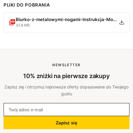
107 cm
+90 zł
PLIKI DO POBRANIA
108 cm
+94 zł
Biurko-z-metalowymi-nogami-Instrukcja-Montazu.pdf
32.8 MB
109 cm
+97 zł
110 cm
+100 zł
111 cm
+104 zł
NEWSLETTER
112 cm
+107 zł
10% zniżki na pierwsze zakupy
Zapisz się i otrzymuj najnowsze oferty dopasowane do Twojego
113 cm
+110 zł
gustu
114 cm
+114 zł
115 cm
+117 zł
Zapisz się
116 cm
+120 zł