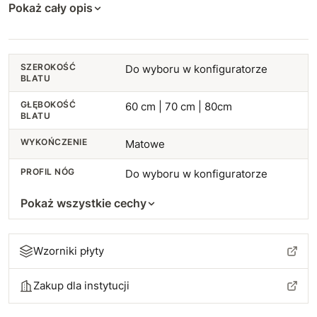
Pokaż cały opis
98 cm
77 cm
+60 zł
+166 zł
99 cm
78 cm
+64 zł
+176 zł
SZEROKOŚĆ
Do wyboru w konfiguratorze
BLATU
100 cm
79 cm
+67 zł
+185 zł
GŁĘBOKOŚĆ
60 cm | 70 cm | 80cm
BLATU
101 cm
+70 zł
80 cm
+195 zł
WYKOŃCZENIE
Matowe
102 cm
+74 zł
PROFIL NÓG
Do wyboru w konfiguratorze
103 cm
+77 zł
Pokaż wszystkie cechy
104 cm
+80 zł
Wzorniki płyty
105 cm
+84 zł
Zakup dla instytucji
106 cm
+87 zł