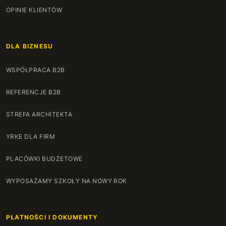
135 cm
+184 zł
OPINIE KLIENTÓW
136 cm
+187 zł
DLA BIZNESU
137 cm
+190 zł
WSPÓŁPRACA B2B
138 cm
+194 zł
REFERENCJE B2B
139 cm
+197 zł
STREFA ARCHITEKTA
140 cm
+200 zł
YRKE DLA FIRM
141 cm
+204 zł
PLACÓWKI BUDŻETOWE
142 cm
+207 zł
WYPOSAŻAMY SZKOŁY NA NOWY ROK
143 cm
+210 zł
PŁATNOŚCI I DOKUMENTY
144 cm
+214 zł