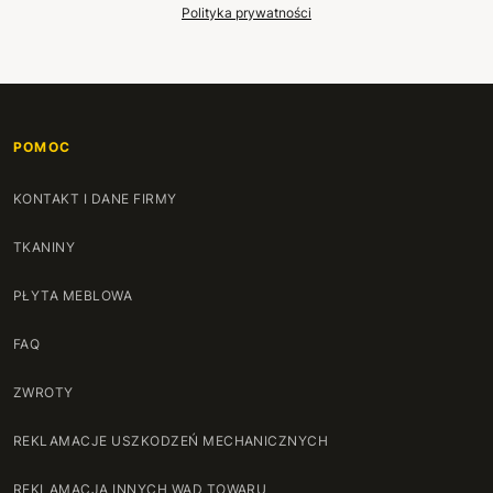
Polityka prywatności
117 cm
+124 zł
118 cm
+127 zł
119 cm
POMOC
+130 zł
120 cm
KONTAKT I DANE FIRMY
+134 zł
TKANINY
121 cm
+137 zł
PŁYTA MEBLOWA
122 cm
+140 zł
FAQ
123 cm
+144 zł
ZWROTY
124 cm
+147 zł
REKLAMACJE USZKODZEŃ MECHANICZNYCH
125 cm
+150 zł
REKLAMACJA INNYCH WAD TOWARU