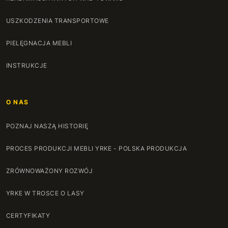
126 cm
+154 zł
USZKODZENIA TRANSPORTOWE
127 cm
+157 zł
PIELĘGNACJA MEBLI
128 cm
+160 zł
INSTRUKCJE
129 cm
+164 zł
O NAS
130 cm
+167 zł
POZNAJ NASZĄ HISTORIĘ
131 cm
+170 zł
PROCES PRODUKCJI MEBLI YRKE - POLSKA PRODUKCJA
132 cm
+174 zł
ZRÓWNOWAŻONY ROZWÓJ
133 cm
+177 zł
YRKE W TROSCE O LASY
134 cm
+180 zł
CERTYFIKATY