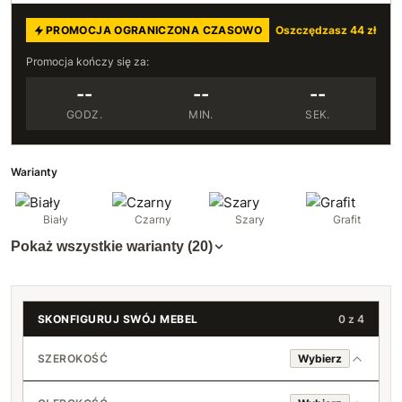
PROMOCJA OGRANICZONA CZASOWO
Oszczędzasz 44 zł
Promocja kończy się za:
--
--
--
GODZ.
MIN.
SEK.
Warianty
Biały
Czarny
Szary
Grafit
Pokaż wszystkie warianty (20)
SKONFIGURUJ SWÓJ MEBEL
0 z 4
SZEROKOŚĆ
Wybierz