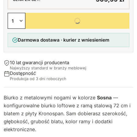
89 cm
Prostokątny po prawej stronie
Tak, po prawej stronie
Tak
68 cm
+30 zł
+80 zł
+100 zł
+250 zł
+78 zł
Wybierz wszystkie opcje
90 cm
Dwa okrągłe (lewa+prawa)
69 cm
+34 zł
+20 zł
+88 zł
Darmowa dostawa · kurier z wniesieniem
91 cm
Dwa prostokątne (lewa+prawa)
70 cm
+37 zł
+160 zł
+98 zł
92 cm
71 cm
+40 zł
+107 zł
10 lat gwarancji producenta
Najwyższy standard w branży meblowej
93 cm
72 cm
+44 zł
+117 zł
Dostępność
Produkcja od 3 dni roboczych
94 cm
73 cm
+47 zł
+127 zł
Biurko z metalowymi nogami w kolorze
Sosna
—
95 cm
74 cm
+50 zł
+137 zł
konfigurowalne biurko loftowe z ramą stalową 72 cm i
blatem z płyty Kronospan. Sam dobierasz szerokość,
96 cm
75 cm
+54 zł
+146 zł
głębokość, grubość blatu, kolor ramy i dodatki
97 cm
elektroniczne.
76 cm
+57 zł
+156 zł