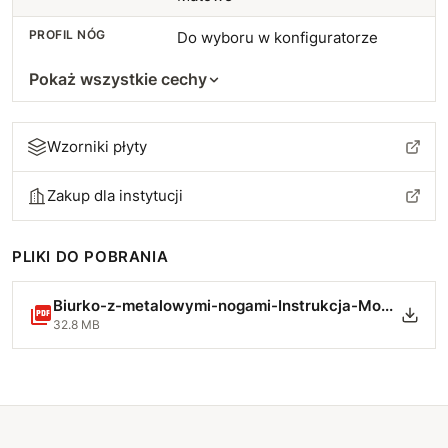
102 cm
+74 zł
PROFIL NÓG
Do wyboru w konfiguratorze
103 cm
+77 zł
Pokaż wszystkie cechy
104 cm
+80 zł
Wzorniki płyty
105 cm
+84 zł
Zakup dla instytucji
106 cm
+87 zł
107 cm
+90 zł
PLIKI DO POBRANIA
108 cm
+94 zł
Biurko-z-metalowymi-nogami-Instrukcja-Montazu.pdf
32.8 MB
109 cm
+97 zł
110 cm
+100 zł
111 cm
+104 zł