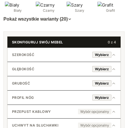
Biały
Czarny
Szary
Grafit
Pokaż wszystkie warianty (20)
SKONFIGURUJ SWÓJ MEBEL
0 z 4
SZEROKOŚĆ
Wybierz
GŁĘBOKOŚĆ
Wybierz
80 cm
GRUBOŚĆ
Wybierz
18 mm
81 cm
60 cm
PROFIL NÓG
Wybierz
+3 zł
36 mm
82 cm
4x2
+150 zł
61 cm
+7 zł
PRZEPUST KABLOWY
Wybór opcjonalny
+10 zł
83 cm
6x2
Nie
62 cm
+60 zł
+10 zł
UCHWYT NA SŁUCHAWKI
Wybór opcjonalny
+19 zł