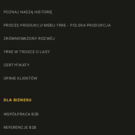
130 cm
+167 zł
POZNAJ NASZĄ HISTORIĘ
131 cm
+170 zł
PROCES PRODUKCJI MEBLI YRKE - POLSKA PRODUKCJA
132 cm
+174 zł
ZRÓWNOWAŻONY ROZWÓJ
133 cm
+177 zł
YRKE W TROSCE O LASY
134 cm
+180 zł
CERTYFIKATY
135 cm
+184 zł
OPINIE KLIENTÓW
136 cm
+187 zł
DLA BIZNESU
137 cm
+190 zł
WSPÓŁPRACA B2B
138 cm
+194 zł
REFERENCJE B2B
139 cm
+197 zł