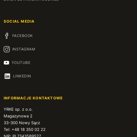
149 cm
+230 zł
150 cm
SOCIAL MEDIA
+234 zł
151 cm
FACEBOOK
+237 zł
INSTAGRAM
152 cm
+240 zł
YOUTUBE
153 cm
+244 zł
LINKEDIN
154 cm
+247 zł
155 cm
+250 zł
INFORMACJE KONTAKTOWE
156 cm
YRKE sp. z o.o.
+254 zł
Magazynowa 2
33-300 Nowy Sącz
157 cm
+257 zł
Tel: +48 18 350 02 22
NIP: PL7343589527