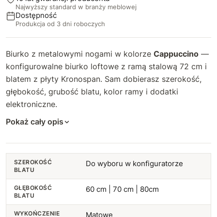
Najwyższy standard w branży meblowej
93 cm
72 cm
+44 zł
+117 zł
Dostępność
Produkcja od 3 dni roboczych
94 cm
73 cm
+47 zł
+127 zł
Biurko z metalowymi nogami w kolorze
Cappuccino
—
95 cm
74 cm
+50 zł
+137 zł
konfigurowalne biurko loftowe z ramą stalową 72 cm i
blatem z płyty Kronospan. Sam dobierasz szerokość,
96 cm
75 cm
+54 zł
+146 zł
głębokość, grubość blatu, kolor ramy i dodatki
97 cm
elektroniczne.
76 cm
+57 zł
+156 zł
Pokaż cały opis
98 cm
77 cm
+60 zł
+166 zł
99 cm
78 cm
+64 zł
+176 zł
SZEROKOŚĆ
Do wyboru w konfiguratorze
BLATU
100 cm
79 cm
+67 zł
+185 zł
GŁĘBOKOŚĆ
60 cm | 70 cm | 80cm
BLATU
101 cm
+70 zł
80 cm
+195 zł
WYKOŃCZENIE
Matowe