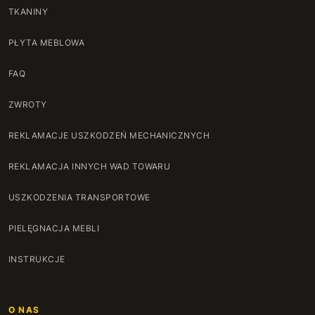
TKANINY
121 cm
+137 zł
PŁYTA MEBLOWA
122 cm
+140 zł
FAQ
123 cm
+144 zł
ZWROTY
124 cm
+147 zł
REKLAMACJE USZKODZEŃ MECHANICZNYCH
125 cm
+150 zł
REKLAMACJA INNYCH WAD TOWARU
126 cm
+154 zł
USZKODZENIA TRANSPORTOWE
127 cm
+157 zł
PIELĘGNACJA MEBLI
128 cm
+160 zł
INSTRUKCJE
129 cm
+164 zł
O NAS