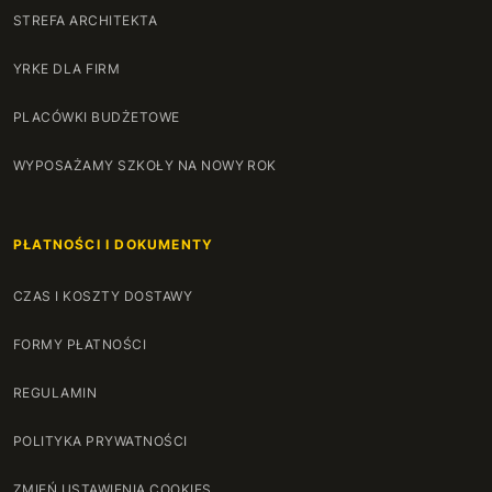
STREFA ARCHITEKTA
140 cm
+200 zł
YRKE DLA FIRM
141 cm
+204 zł
PLACÓWKI BUDŻETOWE
142 cm
+207 zł
WYPOSAŻAMY SZKOŁY NA NOWY ROK
143 cm
+210 zł
PŁATNOŚCI I DOKUMENTY
144 cm
+214 zł
CZAS I KOSZTY DOSTAWY
145 cm
+217 zł
FORMY PŁATNOŚCI
146 cm
+220 zł
REGULAMIN
147 cm
+224 zł
POLITYKA PRYWATNOŚCI
148 cm
+227 zł
ZMIEŃ USTAWIENIA COOKIES