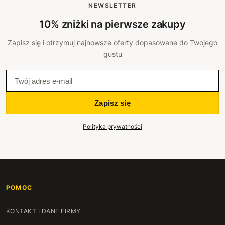
NEWSLETTER
112 cm
+107 zł
10% zniżki na pierwsze zakupy
Zapisz się i otrzymuj najnowsze oferty dopasowane do Twojego
113 cm
+110 zł
gustu
114 cm
+114 zł
115 cm
+117 zł
Zapisz się
116 cm
+120 zł
Polityka prywatności
117 cm
+124 zł
118 cm
+127 zł
119 cm
POMOC
+130 zł
120 cm
KONTAKT I DANE FIRMY
+134 zł