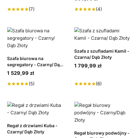
(7)
(4)
Szafa z szufladami Kamil -
Czarna/ Dąb Złoty
Szafa biurowa na
segregatory - Czarny/ Dąb
1 799,99 zł
Złoty
1 529,99 zł
(5)
(6)
Regał z drzwiami Kuba -
Czarny/ Dąb Złoty
Regał biurowy podwójny -