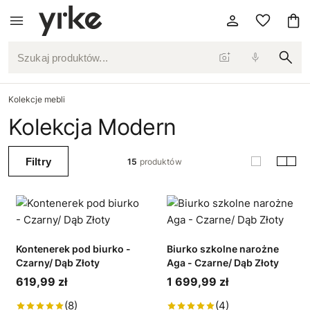
Szukaj produktów...
Kolekcje mebli
Kolekcja Modern
Filtry
15
produktów
Kontenerek pod biurko -
Biurko szkolne narożne
Czarny/ Dąb Złoty
Aga - Czarne/ Dąb Złoty
619,99 zł
1 699,99 zł
(8)
(4)