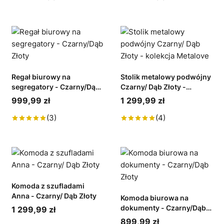
Regał biurowy na
Stolik metalowy podwójny
segregatory - Czarny/Dąb
Czarny/ Dąb Złoty -
Złoty
kolekcja Metalove
999,99 zł
1 299,99 zł
(3)
(4)
Komoda z szufladami
Anna - Czarny/ Dąb Złoty
Komoda biurowa na
dokumenty - Czarny/Dąb
1 299,99 zł
Złoty
899,99 zł