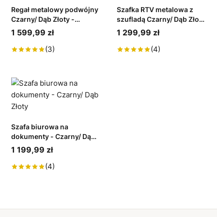
Regał metalowy podwójny
Szafka RTV metalowa z
Czarny/ Dąb Złoty -
szufladą Czarny/ Dąb Złoty
kolekcja Metalove
- kolekcja Metalove
1 599,99 zł
1 299,99 zł
(3)
(4)
Szafa biurowa na
dokumenty - Czarny/ Dąb
Złoty
1 199,99 zł
(4)