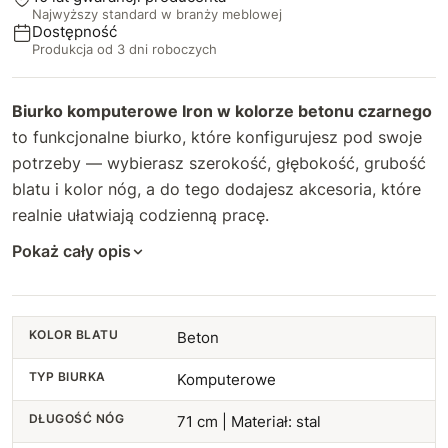
Najwyższy standard w branży meblowej
93 cm
57 cm
+26 zł
+36 zł
Dostępność
Produkcja od 3 dni roboczych
94 cm
58 cm
+28 zł
+39 zł
Biurko komputerowe Iron w kolorze betonu czarnego
95 cm
59 cm
+30 zł
+42 zł
to funkcjonalne biurko, które konfigurujesz pod swoje
potrzeby — wybierasz szerokość, głębokość, grubość
96 cm
60 cm
+32 zł
+45 zł
blatu i kolor nóg, a do tego dodajesz akcesoria, które
97 cm
realnie ułatwiają codzienną pracę.
61 cm
+34 zł
+75 zł
Pokaż cały opis
98 cm
62 cm
+36 zł
+80 zł
99 cm
63 cm
+38 zł
+85 zł
KOLOR BLATU
Beton
100 cm
64 cm
+40 zł
+90 zł
TYP BIURKA
Komputerowe
101 cm
65 cm
+42 zł
+95 zł
DŁUGOŚĆ NÓG
71 cm | Materiał: stal