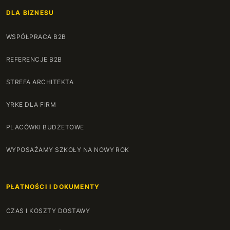
DLA BIZNESU
140 cm
+120 zł
WSPÓŁPRACA B2B
141 cm
+122 zł
REFERENCJE B2B
142 cm
+124 zł
STREFA ARCHITEKTA
143 cm
+126 zł
YRKE DLA FIRM
144 cm
+128 zł
PLACÓWKI BUDŻETOWE
145 cm
+130 zł
WYPOSAŻAMY SZKOŁY NA NOWY ROK
146 cm
+132 zł
PŁATNOŚCI I DOKUMENTY
147 cm
+134 zł
CZAS I KOSZTY DOSTAWY
148 cm
+136 zł