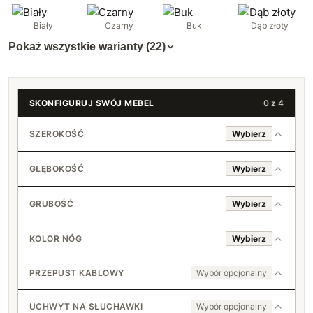
Biały
Czarny
Buk
Dąb złoty
Pokaż wszystkie warianty (22)
SKONFIGURUJ SWÓJ MEBEL
0 z 4
SZEROKOŚĆ
Wybierz
GŁĘBOKOŚĆ
Wybierz
80 cm
GRUBOŚĆ
Wybierz
18 mm
81 cm
45 cm
KOLOR NÓG
Wybierz
+2 zł
36 mm
82 cm
Czarne 71 cm
+150 zł
46 cm
+4 zł
PRZEPUST KABLOWY
Wybór opcjonalny
+3 zł
83 cm
Białe 71 cm
Nie
47 cm
+6 zł
UCHWYT NA SŁUCHAWKI
Wybór opcjonalny
+6 zł