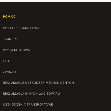
121 cm
+82 zł
POMOC
122 cm
+84 zł
KONTAKT I DANE FIRMY
123 cm
+86 zł
TKANINY
124 cm
+88 zł
PŁYTA MEBLOWA
125 cm
+90 zł
FAQ
126 cm
+92 zł
ZWROTY
127 cm
+94 zł
REKLAMACJE USZKODZEŃ MECHANICZNYCH
128 cm
+96 zł
REKLAMACJA INNYCH WAD TOWARU
129 cm
+98 zł
USZKODZENIA TRANSPORTOWE