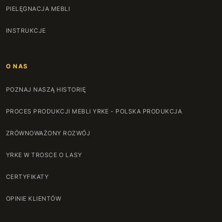
130 cm
+100 zł
PIELĘGNACJA MEBLI
131 cm
+102 zł
INSTRUKCJE
132 cm
+104 zł
O NAS
133 cm
+106 zł
POZNAJ NASZĄ HISTORIĘ
134 cm
+108 zł
PROCES PRODUKCJI MEBLI YRKE - POLSKA PRODUKCJA
135 cm
+110 zł
ZRÓWNOWAŻONY ROZWÓJ
136 cm
+112 zł
YRKE W TROSCE O LASY
137 cm
+114 zł
CERTYFIKATY
138 cm
+116 zł
OPINIE KLIENTÓW
139 cm
+118 zł