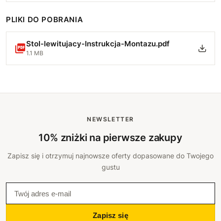
62 cm
51 cm
+110 zł
+126 zł
PLIKI DO POBRANIA
63 cm
52 cm
+115 zł
+132 zł
Stol-lewitujacy-Instrukcja-Montazu.pdf
64 cm
53 cm
+120 zł
+138 zł
1.1 MB
65 cm
54 cm
+125 zł
+144 zł
66 cm
55 cm
+130 zł
+150 zł
NEWSLETTER
67 cm
56 cm
+135 zł
+156 zł
10% zniżki na pierwsze zakupy
68 cm
57 cm
+140 zł
+162 zł
Zapisz się i otrzymuj najnowsze oferty dopasowane do Twojego
gustu
69 cm
58 cm
+145 zł
+168 zł
70 cm
59 cm
+150 zł
+174 zł
Zapisz się
71 cm
60 cm
+155 zł
+180 zł