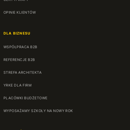
90 cm
79 cm
+250 zł
+294 zł
OPINIE KLIENTÓW
91 cm
+255 zł
80 cm
+300 zł
92 cm
+260 zł
DLA BIZNESU
93 cm
+265 zł
WSPÓŁPRACA B2B
94 cm
+270 zł
REFERENCJE B2B
95 cm
+275 zł
STREFA ARCHITEKTA
96 cm
YRKE DLA FIRM
+280 zł
PLACÓWKI BUDŻETOWE
97 cm
+285 zł
WYPOSAŻAMY SZKOŁY NA NOWY ROK
98 cm
+290 zł
99 cm
+295 zł