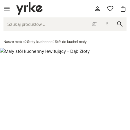
Szukaj produktów...
Nasze meble
Stoły kuchenne
Stół do kuchni mały