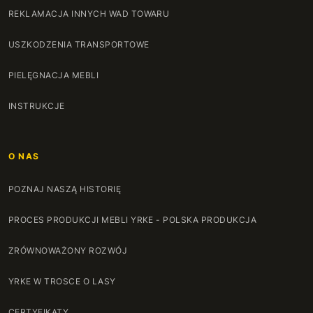
REKLAMACJA INNYCH WAD TOWARU
81 cm
70 cm
+205 zł
+240 zł
USZKODZENIA TRANSPORTOWE
82 cm
71 cm
+210 zł
+246 zł
PIELĘGNACJA MEBLI
83 cm
72 cm
+215 zł
+252 zł
INSTRUKCJE
84 cm
73 cm
+220 zł
+258 zł
85 cm
74 cm
+225 zł
+264 zł
O NAS
86 cm
75 cm
+230 zł
+270 zł
POZNAJ NASZĄ HISTORIĘ
87 cm
76 cm
+235 zł
+276 zł
PROCES PRODUKCJI MEBLI YRKE - POLSKA PRODUKCJA
88 cm
77 cm
+240 zł
ZRÓWNOWAŻONY ROZWÓJ
+282 zł
YRKE W TROSCE O LASY
89 cm
78 cm
+245 zł
+288 zł
CERTYFIKATY