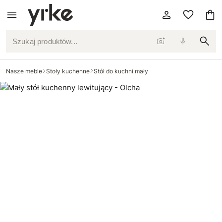
Szukaj produktów...
Nasze meble
Stoły kuchenne
Stół do kuchni mały