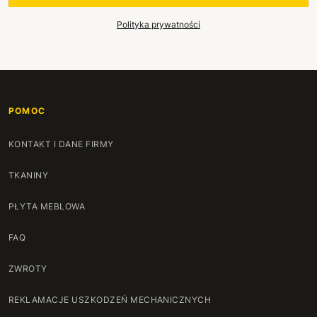
Polityka prywatności
72 cm
61 cm
+160 zł
+186 zł
73 cm
62 cm
+165 zł
+192 zł
74 cm
63 cm
+170 zł
+198 zł
POMOC
75 cm
64 cm
+175 zł
+204 zł
KONTAKT I DANE FIRMY
76 cm
65 cm
+180 zł
+210 zł
TKANINY
77 cm
66 cm
+185 zł
+216 zł
PŁYTA MEBLOWA
78 cm
67 cm
+190 zł
+222 zł
FAQ
79 cm
68 cm
+195 zł
+228 zł
ZWROTY
80 cm
69 cm
+200 zł
REKLAMACJE USZKODZEŃ MECHANICZNYCH
+234 zł