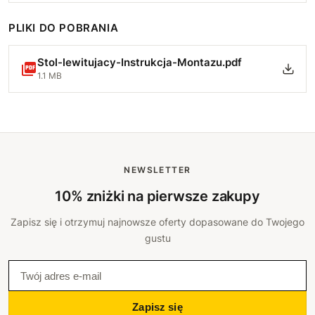
62 cm
51 cm
+110 zł
+126 zł
PLIKI DO POBRANIA
63 cm
52 cm
+115 zł
+132 zł
Stol-lewitujacy-Instrukcja-Montazu.pdf
64 cm
53 cm
+120 zł
+138 zł
1.1 MB
65 cm
54 cm
+125 zł
+144 zł
66 cm
55 cm
+130 zł
+150 zł
NEWSLETTER
67 cm
56 cm
+135 zł
+156 zł
10% zniżki na pierwsze zakupy
68 cm
57 cm
+140 zł
+162 zł
Zapisz się i otrzymuj najnowsze oferty dopasowane do Twojego
gustu
69 cm
58 cm
+145 zł
+168 zł
70 cm
59 cm
+150 zł
+174 zł
Zapisz się
71 cm
60 cm
+155 zł
+180 zł