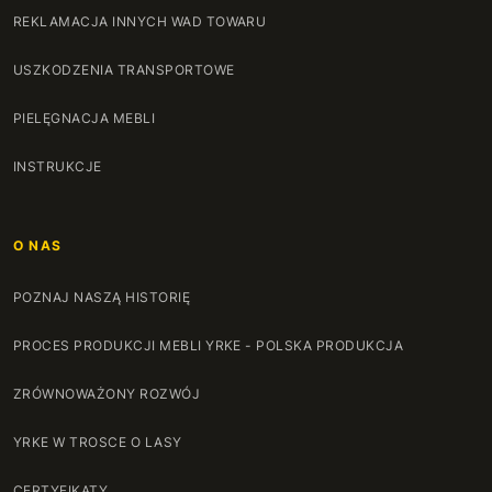
REKLAMACJA INNYCH WAD TOWARU
81 cm
70 cm
+205 zł
+240 zł
USZKODZENIA TRANSPORTOWE
82 cm
71 cm
+210 zł
+246 zł
PIELĘGNACJA MEBLI
83 cm
72 cm
+215 zł
+252 zł
INSTRUKCJE
84 cm
73 cm
+220 zł
+258 zł
85 cm
74 cm
+225 zł
+264 zł
O NAS
86 cm
75 cm
+230 zł
+270 zł
POZNAJ NASZĄ HISTORIĘ
87 cm
76 cm
+235 zł
+276 zł
PROCES PRODUKCJI MEBLI YRKE - POLSKA PRODUKCJA
88 cm
77 cm
+240 zł
ZRÓWNOWAŻONY ROZWÓJ
+282 zł
YRKE W TROSCE O LASY
89 cm
78 cm
+245 zł
+288 zł
CERTYFIKATY