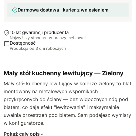
Darmowa dostawa · kurier z wniesieniem
44 cm
33 cm
+20 zł
+18 zł
45 cm
34 cm
+25 zł
+24 zł
10 lat gwarancji producenta
Najwyższy standard w branży meblowej
46 cm
35 cm
+30 zł
+30 zł
Dostępność
Produkcja od 3 dni roboczych
47 cm
36 cm
+35 zł
+36 zł
48 cm
37 cm
+40 zł
+42 zł
Mały stół kuchenny lewitujący — Zielony
Mały stół kuchenny lewitujący w kolorze zielony to blat
49 cm
38 cm
+45 zł
+48 zł
montowany na metalowych wspornikach
50 cm
przykręconych do ściany — bez widocznych nóg pod
39 cm
+50 zł
+54 zł
blatem, co daje efekt "lewitowania" i maksymalnie
51 cm
40 cm
+55 zł
+60 zł
uwalnia przestrzeń pod blatem. Sam podajesz wymiary
w konfiguratorze.
52 cm
41 cm
+60 zł
+66 zł
Pokaż cały opis