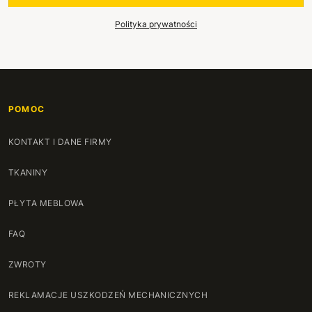
Polityka prywatności
72 cm
61 cm
+160 zł
+186 zł
73 cm
62 cm
+165 zł
+192 zł
74 cm
63 cm
+170 zł
+198 zł
POMOC
75 cm
64 cm
+175 zł
+204 zł
KONTAKT I DANE FIRMY
76 cm
65 cm
+180 zł
+210 zł
TKANINY
77 cm
66 cm
+185 zł
+216 zł
PŁYTA MEBLOWA
78 cm
67 cm
+190 zł
+222 zł
FAQ
79 cm
68 cm
+195 zł
+228 zł
ZWROTY
80 cm
69 cm
+200 zł
REKLAMACJE USZKODZEŃ MECHANICZNYCH
+234 zł