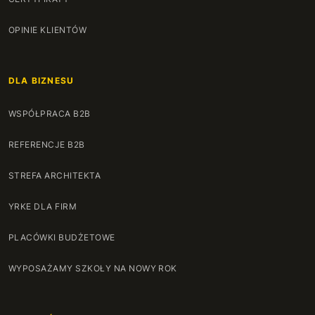
90 cm
79 cm
+250 zł
+294 zł
OPINIE KLIENTÓW
91 cm
+255 zł
80 cm
+300 zł
92 cm
+260 zł
DLA BIZNESU
93 cm
+265 zł
WSPÓŁPRACA B2B
94 cm
+270 zł
REFERENCJE B2B
95 cm
+275 zł
STREFA ARCHITEKTA
96 cm
YRKE DLA FIRM
+280 zł
PLACÓWKI BUDŻETOWE
97 cm
+285 zł
WYPOSAŻAMY SZKOŁY NA NOWY ROK
98 cm
+290 zł
99 cm
+295 zł