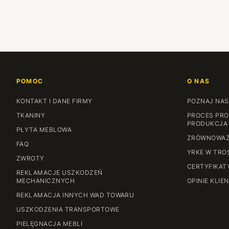
POMOC
O NAS
KONTAKT I DANE FIRMY
POZNAJ NAS
TKANINY
PROCES PRO
PRODUKCJA
PŁYTA MEBLOWA
ZRÓWNOWAŻ
FAQ
YRKE W TRO
ZWROTY
CERTYFIKAT
REKLAMACJE USZKODZEŃ
MECHANICZNYCH
OPINIE KLIE
REKLAMACJA INNYCH WAD TOWARU
USZKODZENIA TRANSPORTOWE
PIELĘGNACJA MEBLI