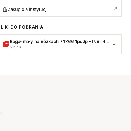
Zakup dla instytucji
PLIKI DO POBRANIA
Regał mały na nóżkach 74x66 1pd2p - INSTRUKCJA MONTAŻU.pdf
616 KB
u