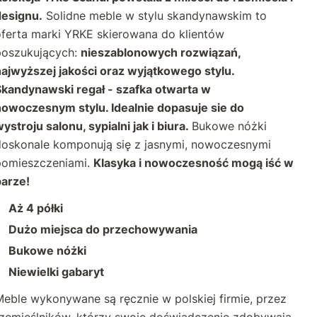
designu.
Solidne meble w stylu skandynawskim to
oferta marki YRKE skierowana do klientów
poszukujących:
nieszablonowych rozwiązań,
najwyższej jakości oraz wyjątkowego stylu.
Skandynawski regał - szafka otwarta w
nowoczesnym stylu. Idealnie dopasuje sie do
ystroju salonu, sypialni jak i biura.
Bukowe nóżki
doskonale komponują się z jasnymi, nowoczesnymi
pomieszczeniami.
Klasyka i nowoczesność mogą iść w
parze!
Aż 4 półki
Dużo miejsca do przechowywania
Bukowe nóżki
Niewielki gabaryt
eble wykonywane są ręcznie w polskiej firmie, przez