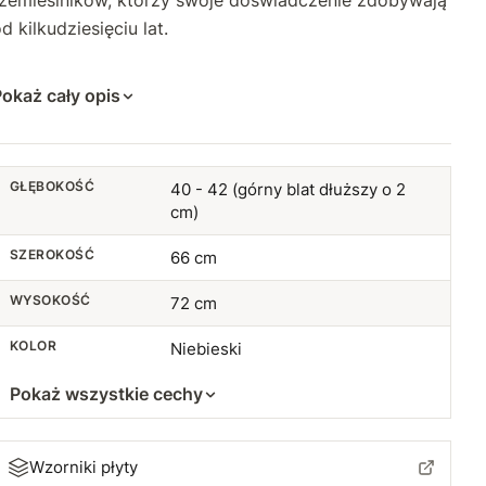
rzemieślników, którzy swoje doświadczenie zdobywają
d kilkudziesięciu lat.
okaż cały opis
GŁĘBOKOŚĆ
40 - 42 (górny blat dłuższy o 2
cm)
SZEROKOŚĆ
66 cm
WYSOKOŚĆ
72 cm
KOLOR
Niebieski
Pokaż wszystkie cechy
Wzorniki płyty