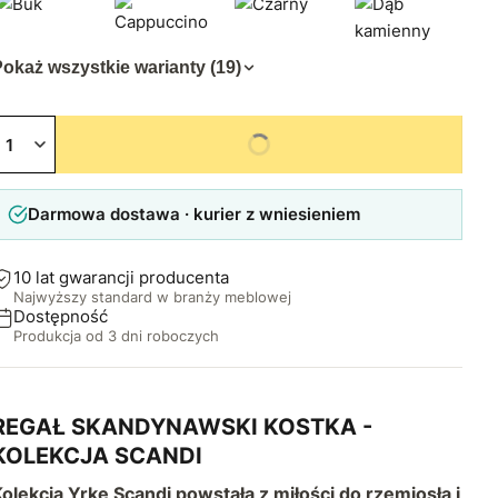
okaż wszystkie warianty (19)
Niedostępny
Darmowa dostawa · kurier z wniesieniem
10 lat gwarancji producenta
Najwyższy standard w branży meblowej
Dostępność
Produkcja od 3 dni roboczych
REGAŁ SKANDYNAWSKI KOSTKA -
KOLEKCJA SCANDI
olekcja Yrke Scandi powstała z miłości do rzemiosła i