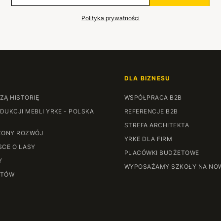
Polityka prywatności
DLA BIZNESU
ZĄ HISTORIĘ
WSPÓŁPRACA B2B
DUKCJI MEBLI YRKE - POLSKA
REFERENCJE B2B
STREFA ARCHITEKTA
ONY ROZWÓJ
YRKE DLA FIRM
SCE O LASY
PLACÓWKI BUDŻETOWE
Y
WYPOSAŻAMY SZKOŁY NA NO
NTÓW