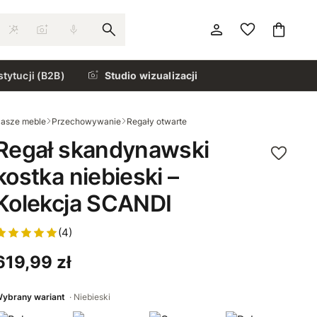
stytucji (B2B)
Studio wizualizacji
asze meble
Przechowywanie
Regały otwarte
Regał skandynawski
kostka niebieski –
Kolekcja SCANDI
(4)
619,99 zł
ybrany wariant
Niebieski