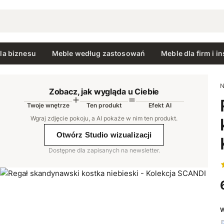
la biznesu
Meble według zastosowań
Meble dla firm i in
N
Zobacz, jak wygląda u Ciebie
Twoje wnętrze
Ten produkt
Efekt AI
AI
Wgraj zdjęcie pokoju, a AI pokaże w nim ten produkt
.
Otwórz Studio wizualizacji
Dostępne dla zapisanych na newsletter.
W