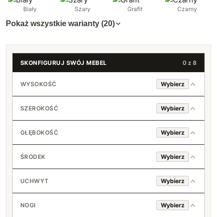
Biały
Szary
Grafit
Czarny
Pokaż wszystkie warianty (20)
SKONFIGURUJ SWÓJ MEBEL
0 z 8
WYSOKOŚĆ
Wybierz
180 cm
SZEROKOŚĆ
Wybierz
200 cm
40 cm
+150 zł
GŁĘBOKOŚĆ
Wybierz
50 cm
40 cm
+60 zł
ŚRODEK
Wybierz
45 cm
Drążek + 1 półka
+40 zł
UCHWYT
Wybierz
50 cm
Drążek + 2 półki
+80 zł
Standard (srebrny)
+30 zł
NOGI
Wybierz