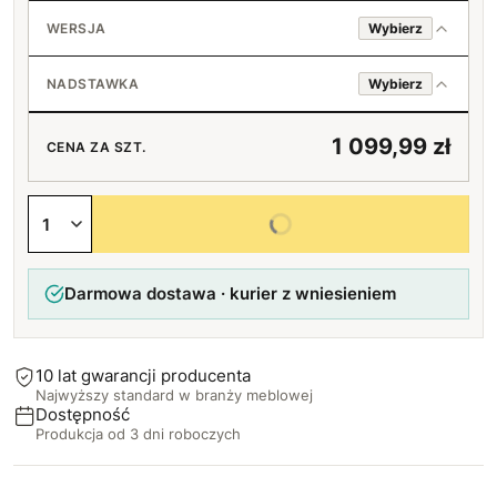
Półki
Loft (czarny)
+140 zł
Standard (srebrne)
WERSJA
Wybierz
Bez uchwytu
Czarne
Prawa
NADSTAWKA
Wybierz
Bukowe
Lewa
+20 zł
Bez nadstawki
1 099,99 zł
CENA ZA SZT.
Z nadstawką (399 zł)
+399 zł
Wybierz wszystkie opcje
Darmowa dostawa · kurier z wniesieniem
10 lat gwarancji producenta
Najwyższy standard w branży meblowej
Dostępność
Produkcja od 3 dni roboczych