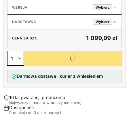
Półki
Loft (czarny)
+140 zł
Standard (srebrne)
WERSJA
Wybierz
Bez uchwytu
Czarne
Prawa
NADSTAWKA
Wybierz
Bukowe
Lewa
+20 zł
Bez nadstawki
1 099,99 zł
CENA ZA SZT.
Z nadstawką (399 zł)
+399 zł
Wybierz wszystkie opcje
Darmowa dostawa · kurier z wniesieniem
10 lat gwarancji producenta
Najwyższy standard w branży meblowej
Dostępność
Produkcja od 3 dni roboczych