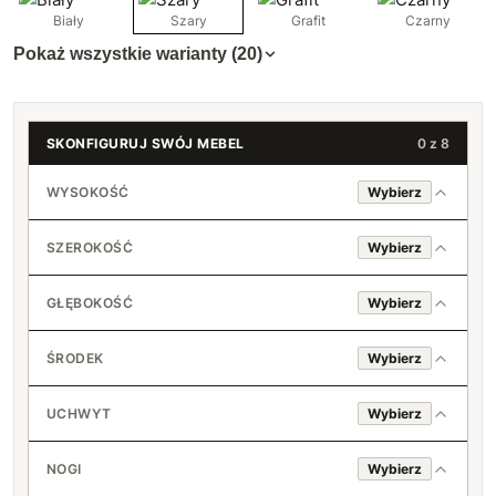
Biały
Szary
Grafit
Czarny
Pokaż wszystkie warianty (20)
SKONFIGURUJ SWÓJ MEBEL
0 z 8
WYSOKOŚĆ
Wybierz
180 cm
SZEROKOŚĆ
Wybierz
200 cm
40 cm
+150 zł
GŁĘBOKOŚĆ
Wybierz
50 cm
40 cm
+60 zł
ŚRODEK
Wybierz
45 cm
Drążek + 1 półka
+40 zł
UCHWYT
Wybierz
50 cm
Drążek + 2 półki
+80 zł
Standard (srebrny)
+30 zł
NOGI
Wybierz