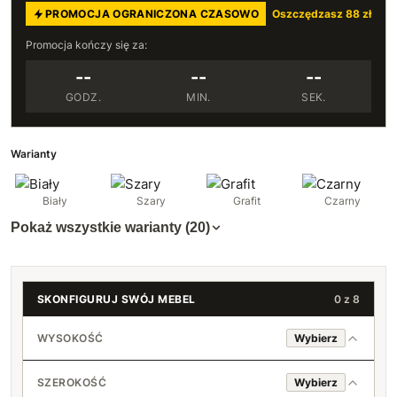
PROMOCJA OGRANICZONA CZASOWO
Oszczędzasz 88 zł
Promocja kończy się za:
--
--
--
GODZ.
MIN.
SEK.
Warianty
Biały
Szary
Grafit
Czarny
Pokaż wszystkie warianty (20)
SKONFIGURUJ SWÓJ MEBEL
0 z 8
WYSOKOŚĆ
Wybierz
180 cm
SZEROKOŚĆ
Wybierz