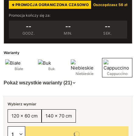
PROMOCJA OGRANICZONA CZASOWO
Oszczędzasz 56 zł
Promocja kończy się za:
--
--
--
GODZ.
MIN.
SEK.
Warianty
Białe
Buk
Niebieskie
Cappuccino
Pokaż wszystkie warianty (21)
Wybierz wymiar
120 x 60 cm
140 x 70 cm
Wybierz wszystkie opcje