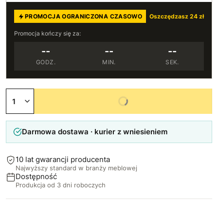
PROMOCJA OGRANICZONA CZASOWO
Oszczędzasz 24 zł
Promocja kończy się za:
--
--
--
GODZ.
MIN.
SEK.
Niedostępny
Darmowa dostawa · kurier z wniesieniem
10 lat gwarancji producenta
Najwyższy standard w branży meblowej
Dostępność
Produkcja od 3 dni roboczych